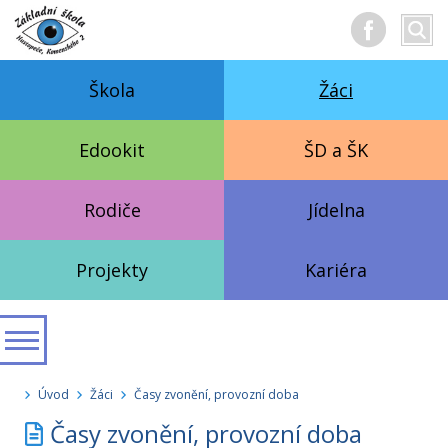
Hledan
Vyhl
text
Škola
Žáci
Edookit
ŠD a ŠK
Rodiče
Jídelna
Projekty
Kariéra
Úvod
Žáci
Časy zvonění, provozní doba
Časy zvonění, provozní doba