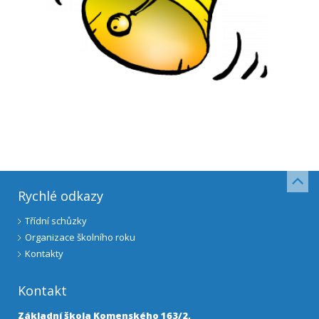
Rychlé odkazy
Třídní schůzky
Organizace školního roku
Kontakty
Kontakt
Základní škola Komenského 163/2,