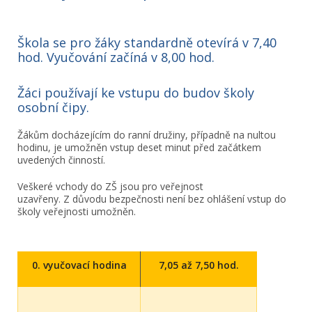
Škola se pro žáky standardně otevírá v 7,40
hod. Vyučování začíná v 8,00 hod.
Žáci používají ke vstupu do budov školy
osobní čipy.
Žákům docházejícím do ranní družiny, případně na nultou
hodinu, je umožněn vstup deset minut před začátkem
uvedených činností.
Veškeré vchody do ZŠ jsou pro veřejnost
uzavřeny. Z důvodu bezpečnosti není bez ohlášení vstup do
školy veřejnosti umožněn.
0. vyučovací hodina
7,05 až 7,50 hod.