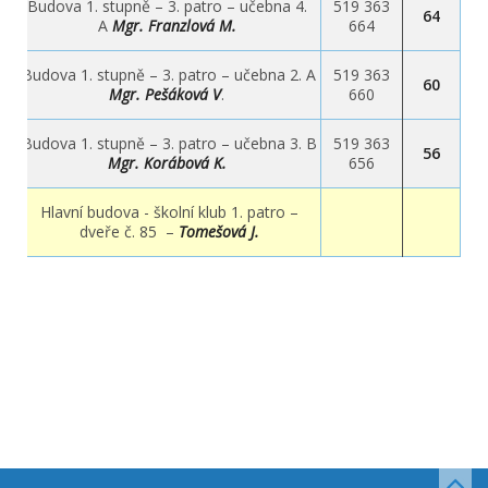
Budova 1. stupně – 3. patro – učebna 4.
519 363
64
A
Mgr.
Franzlová M.
664
Budova 1. stupně – 3. patro – učebna 2. A
519 363
60
Mgr. Pešáková V
.
660
Budova 1. stupně – 3. patro – učebna 3. B
519 363
56
Mgr. Korábová K.
656
Hlavní budova - školní klub 1. patro –
dveře č. 85 –
Tomešová J.