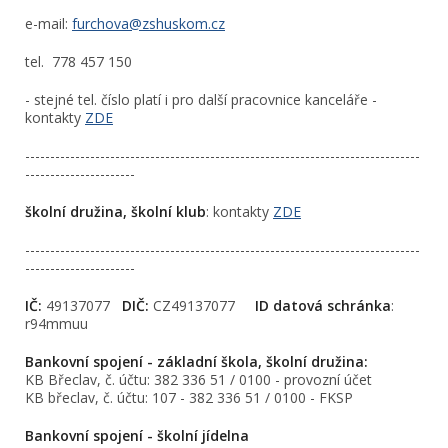
e-mail:
furchova@zshuskom.cz
tel. 778 457 150
- stejné tel. číslo platí i pro další pracovnice kanceláře -
kontakty
ZDE
-------------------------------------------------------------------------------
----------------------
školní družina, školní klub
: kontakty
ZDE
-------------------------------------------------------------------------------
----------------------
IČ:
49137077
DIČ:
CZ49137077
ID datová schránka
:
r94mmuu
Bankovní spojení - základní škola, školní družina:
KB Břeclav, č. účtu: 382 336 51 / 0100 - provozní účet
KB břeclav, č. účtu: 107 - 382 336 51 / 0100 - FKSP
Bankovní spojení - školní jídelna