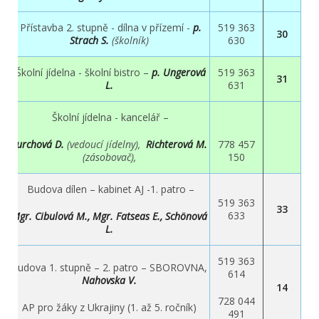
Přístavba 2. stupně - dílna v přízemí -
p.
519 363
30
Strach S.
(školník)
630
Školní jídelna - školní bistro –
p. Ungerová
519 363
31
L.
631
Školní jídelna - kancelář –
Furchová D.
(vedoucí jídelny),
Richterová M.
778 457
(zásobovač),
150
Budova dílen – kabinet AJ -
1
. patro –
519 363
33
633
Mgr. Cibulová M., Mgr. Fatseas E., Schönová
L.
519 363
Budova 1. stupně – 2. patro – SBOROVNA,
614
Nahovska V.
14
728 044
AP pro žáky z Ukrajiny (1. až 5. ročník)
491