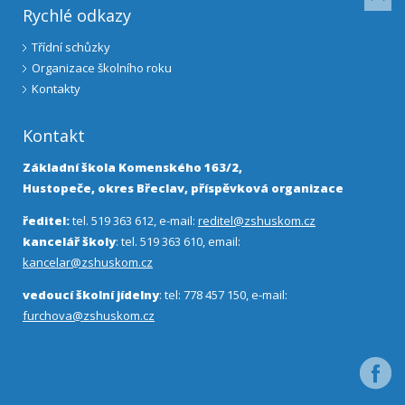
Rychlé odkazy
Třídní schůzky
Organizace školního roku
Kontakty
Kontakt
Základní škola Komenského 163/2,
Hustopeče, okres Břeclav, příspěvková organizace
ředitel:
tel. 519 363 612, e-mail:
reditel@zshuskom.cz
kancelář školy
: tel. 519 363 610, email:
kancelar@zshuskom.cz
vedoucí školní jídelny
: tel: 778 457 150, e-mail:
furchova@zshuskom.cz
Facebo