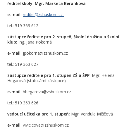
ředitel školy: Mgr. Markéta Beránková
e-mail:
reditel@zshuskom.cz
tel.:
519 363 612
zástupce ředitele pro 2. stupeň, školní družinu a školní
klub:
Ing. Jana Pokorná
e-mail:
jpokorna@zshuskom.cz
tel.: 519 363 627
zástupce ředitele pro 1. stupeň ZŠ a ŠPP:
Mgr. Helena
Hegarová (statutární zástupce)
e-mail:
hhegarova@zshuskom.cz
tel.: 519 363 626
vedoucí učitelka pro 1. stupeň:
Mgr. Vendula Ivičičová
e-mail:
vivicicova@zshuskom.cz