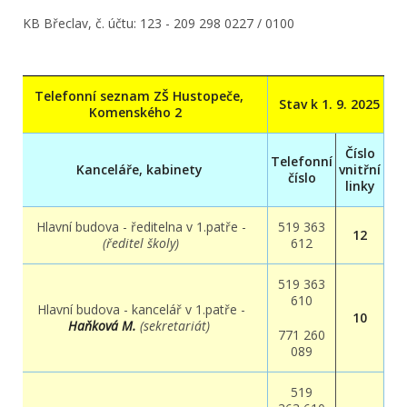
KB Břeclav, č. účtu: 123 - 209 298 0227 / 0100
Telefonní seznam ZŠ Hustopeče,
Stav k 1. 9. 2025
Komenského 2
Číslo
Telefonní
Kanceláře, kabinety
vnitřní
číslo
linky
Hlavní budova - ředitelna v 1.patře -
519 363
12
(ředitel školy)
612
519 363
610
Hlavní budova - kancelář v 1.patře -
10
Haňková M.
(sekretariát)
771 260
089
519