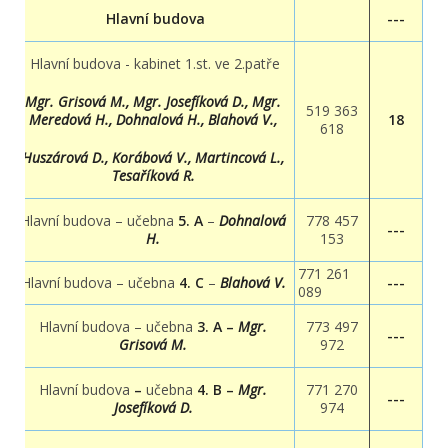
Hlavní budova
---
Hlavní budova - kabinet 1.st. ve 2.patře
Mgr. Grisová M., Mgr. Josefíková D., Mgr.
519 363
Meredová H., Dohnalová H., Blahová V.,
18
618
Huszárová D., Korábová V., Martincová L.,
Tesaříková R.
Hlavní budova – u
čebna
5
. A
–
Dohnalová
778 457
---
H.
153
771 261
Hlavní budova – u
čebna
4
. C
–
Blahová V.
---
089
Hlavní budova – učebna
3
. A –
Mgr.
773 497
---
Grisová M.
972
Hlavní budova
–
učebna
4
. B –
Mgr.
771 270
---
Josefíková D.
974