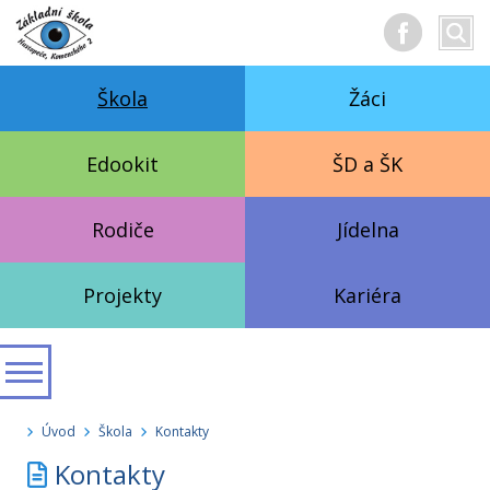
Hledan
Vyhl
text
Škola
Žáci
Edookit
ŠD a ŠK
Rodiče
Jídelna
Projekty
Kariéra
Úvod
Škola
Kontakty
Kontakty