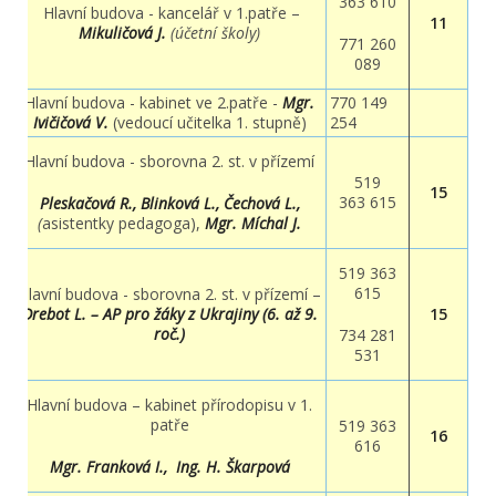
363 610
Hlavní budova - kancelář v 1.patře –
11
Mikuličová J.
(účetní školy
)
771 260
089
Hlavní budova - kabinet ve 2.patře -
Mgr.
770 149
Ivičičová V.
(vedoucí učitelka 1. stupně)
254
Hlavní budova - sborovna 2. st. v přízemí
519
15
363 615
Pleskačová R., Blinková L., Čechová L.,
(
asistentky pedagoga
),
Mgr. Míchal J.
519 363
615
Hlavní budova - sborovna 2. st. v přízemí –
Drebot L. – AP pro žáky z Ukrajiny (6. až 9.
15
roč.)
734 281
531
Hlavní budova – kabinet přírodopisu v 1.
patře
519 363
16
616
Mgr. Franková I.,
Ing. H. Škarpová