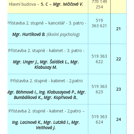
770 149
Hlavní budova –
5
. C –
Mgr. Ivičičová V.
254
519
Přístavba 2. stupně – kancelář - 3. patro -
363 621
21
Mgr. Hurtíková B.
(školní psycholog)
Přístavba 2. stupně - kabinet - 3. patro -
519 363
22
622
Mgr. Unger J., Mgr. Šalášek L., Mgr.
Klabusay M.
Přístavba 2. stupně - kabinet - 2.patro
519 363
23
623
Mgr. Böhmová I., Ing. Klabusayová P., Mgr.
Bumbálková K., Mgr. Kopřivová B.
,
Přístavba 2. stupně - kabinet - 2.patro –
519 363
24
624
Ing. Lacinová K., Mgr
. Lutzká I., Mgr.
Veithová J.