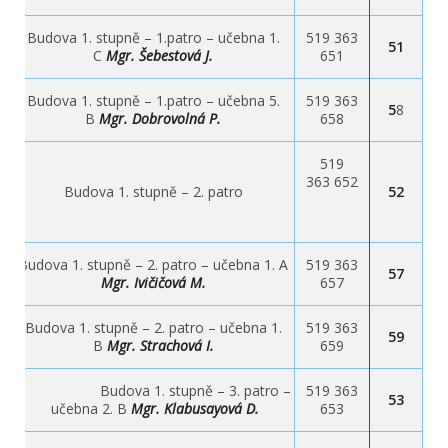
Budova 1. stupně – 1.patro – učebna 1.
519 363
51
C
Mgr. Šebestová J.
651
Budova 1. stupně – 1.patro – učebna 5.
519 363
5
8
B
Mgr. Dobrovolná P.
658
519
363 652
Budova 1. stupně – 2. patro
52
Budova 1. stupně – 2. patro – učebna 1. A
519 363
57
Mgr. Ivičičová M.
657
Budova 1. stupně – 2. patro – učebna 1.
519 363
59
B
Mgr. Strachová I.
659
Budova 1. stupně – 3. patro –
519 363
53
učebna 2. B
Mgr. Klabusayová
D.
653