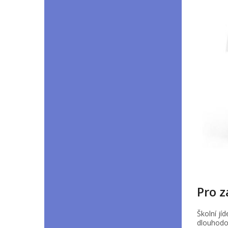
Pro z
Školní j
dlouhodob