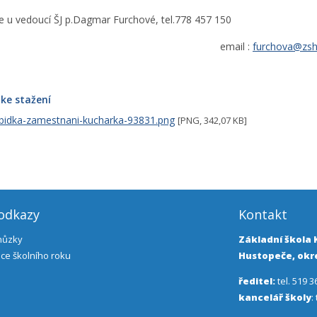
e u vedoucí ŠJ p.Dagmar Furchové, tel.778 457 150
mail :
furchova@zs
ke stažení
bidka-zamestnani-kucharka-93831.png
[PNG, 342,07 KB]
 odkazy
Kontakt
chůzky
Základní škola
ce školního roku
Hustopeče, okre
ředitel:
tel. 519 3
kancelář školy
: