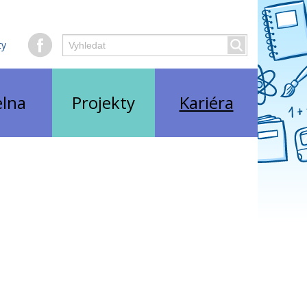
Hledaný
ty
Vyhledat
text
elna
Projekty
Kariéra