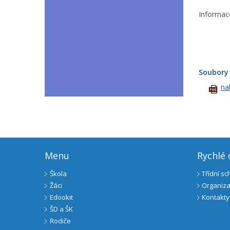
Informac
e
Soubory 
na
Menu
Rychlé
Škola
Třídní s
Žáci
Organiza
Edookit
Kontakty
ŠD a ŠK
Rodiče