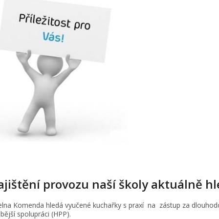
ajištění provozu naší školy aktuálně h
ídelna Komenda hledá vyučené kuchařky s praxí na zástup za dlouho
ější spolupráci (HPP).