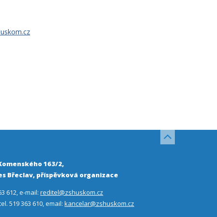
huskom.cz
 Komenského 163/2,
s Břeclav, příspěvková organizace
63 612, e-mail:
reditel@zshuskom.cz
 tel. 519 363 610, email:
kancelar@zshuskom.cz