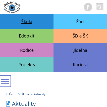
Hledan
Vyhl
text
Škola
Žáci
Edookit
ŠD a ŠK
Rodiče
Jídelna
Projekty
Kariéra
Úvod
Škola
Aktuality
Aktuality