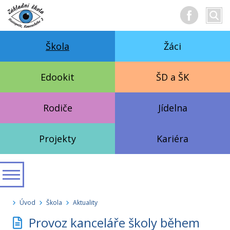
Hledan
Vyhl
text
Škola
Žáci
Edookit
ŠD a ŠK
Rodiče
Jídelna
Projekty
Kariéra
Úvod
Škola
Aktuality
Provoz kanceláře školy během