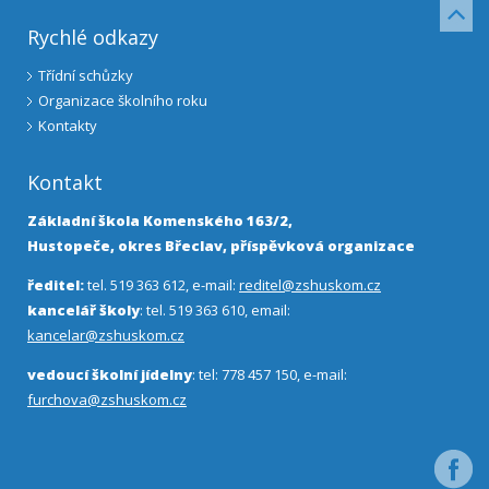
Rychlé odkazy
Třídní schůzky
Organizace školního roku
Kontakty
Kontakt
Základní škola Komenského 163/2,
Hustopeče, okres Břeclav, příspěvková organizace
ředitel:
tel. 519 363 612, e-mail:
reditel@zshuskom.cz
kancelář školy
: tel. 519 363 610, email:
kancelar@zshuskom.cz
vedoucí školní jídelny
: tel: 778 457 150, e-mail:
furchova@zshuskom.cz
Facebo