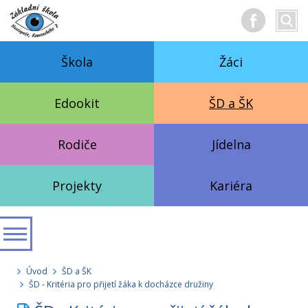
Hledan
Vyhl
text
Škola
Žáci
Edookit
ŠD a ŠK
Rodiče
Jídelna
Projekty
Kariéra
Úvod
ŠD a ŠK
ŠD - Kritéria pro přijetí žáka k docházce družiny