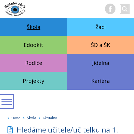
Hledan
Vyhl
text
Škola
Žáci
Edookit
ŠD a ŠK
Rodiče
Jídelna
Projekty
Kariéra
Úvod
Škola
Aktuality
Hledáme učitele/učitelku na 1.