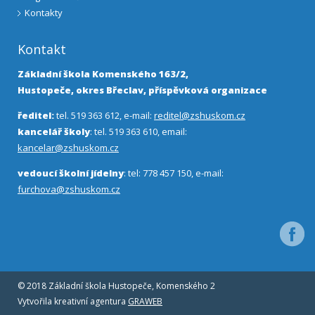
Kontakty
Kontakt
Základní škola Komenského 163/2,
Hustopeče, okres Břeclav, příspěvková organizace
ředitel:
tel. 519 363 612, e-mail:
reditel@zshuskom.cz
kancelář školy
: tel. 519 363 610, email:
kancelar@zshuskom.cz
vedoucí školní jídelny
: tel: 778 457 150, e-mail:
furchova@zshuskom.cz
Facebo
© 2018 Základní škola Hustopeče, Komenského 2
Vytvořila kreativní agentura
GRAWEB