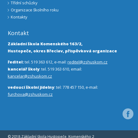
Třídní schůzky
Organizace školního roku
Kontakty
Kontakt
Základní škola Komenského 163/2,
Hustopeče, okres Břeclav, příspěvková organizace
ředitel:
tel. 519 363 612, e-mail:
reditel@zshuskom.cz
kancelář školy
: tel. 519 363 610, email:
kancelar@zshuskom.cz
vedoucí školní jídelny
: tel: 778 457 150, e-mail:
furchova@zshuskom.cz
Facebo
© 2018 Základní škola Hustopeče, Komenského 2