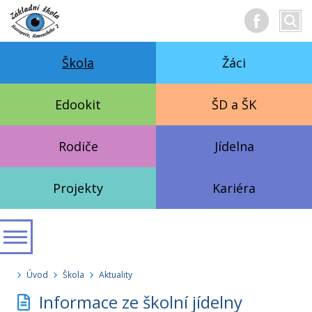
Hledan
Vyhl
text
Škola
Žáci
Edookit
ŠD a ŠK
Rodiče
Jídelna
Projekty
Kariéra
Úvod
Škola
Aktuality
Informace ze školní jídelny