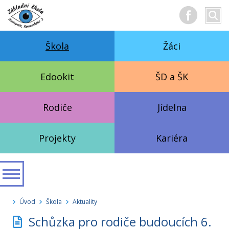
Hledan
Vyhl
text
Škola
Žáci
Edookit
ŠD a ŠK
Rodiče
Jídelna
Projekty
Kariéra
Úvod
Škola
Aktuality
Schůzka pro rodiče budoucích 6.