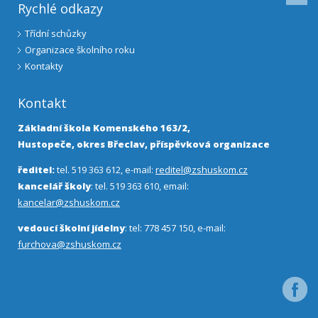
Rychlé odkazy
Třídní schůzky
Organizace školního roku
Kontakty
Kontakt
Základní škola Komenského 163/2,
Hustopeče, okres Břeclav, příspěvková organizace
ředitel:
tel. 519 363 612, e-mail:
reditel@zshuskom.cz
kancelář školy
: tel. 519 363 610, email:
kancelar@zshuskom.cz
vedoucí školní jídelny
: tel: 778 457 150, e-mail:
furchova@zshuskom.cz
Facebo