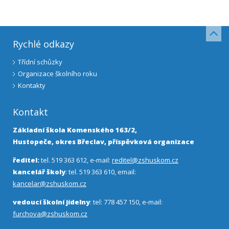
Rychlé odkazy
Třídní schůzky
Organizace školního roku
Kontakty
Kontakt
Základní škola Komenského 163/2,
Hustopeče, okres Břeclav, příspěvková organizace
ředitel:
tel. 519 363 612, e-mail:
reditel@zshuskom.cz
kancelář školy
: tel. 519 363 610, email:
kancelar@zshuskom.cz
vedoucí školní jídelny
: tel: 778 457 150, e-mail:
furchova@zshuskom.cz