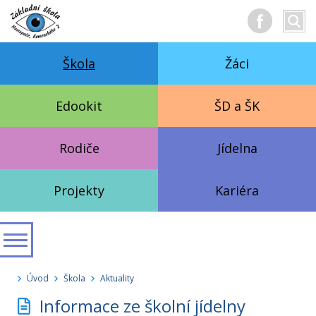
Hledan
Vyhl
text
Škola
Žáci
Edookit
ŠD a ŠK
Rodiče
Jídelna
Projekty
Kariéra
Úvod
Škola
Aktuality
Informace ze školní jídelny