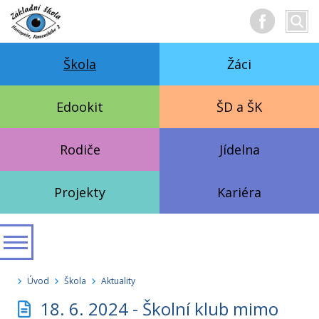
Hledan
Vyhl
text
Škola
Žáci
Edookit
ŠD a ŠK
Rodiče
Jídelna
Projekty
Kariéra
Úvod
Škola
Aktuality
18. 6. 2024 - Školní klub mimo