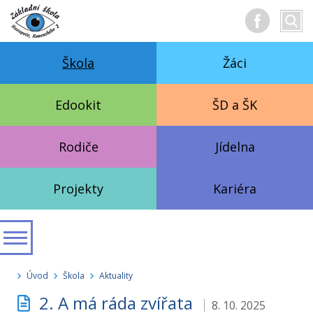
Hledan
Vyhl
text
Škola
Žáci
Edookit
ŠD a ŠK
Rodiče
Jídelna
Projekty
Kariéra
Úvod
Škola
Aktuality
2. A má ráda zvířata
8. 10. 2025