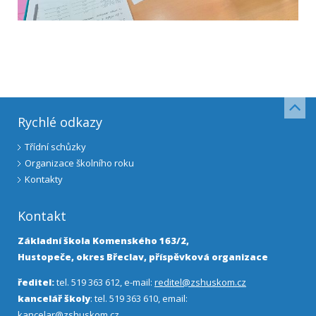
Rychlé odkazy
Třídní schůzky
Organizace školního roku
Kontakty
Kontakt
Základní škola Komenského 163/2,
Hustopeče, okres Břeclav, příspěvková organizace
ředitel:
tel. 519 363 612, e-mail:
reditel@zshuskom.cz
kancelář školy
: tel. 519 363 610, email:
kancelar@zshuskom.cz