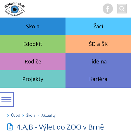
Hledan
Vyhl
text
Škola
Žáci
Edookit
ŠD a ŠK
Rodiče
Jídelna
Projekty
Kariéra
Úvod
Škola
Aktuality
4.A,B - Výlet do ZOO v Brně