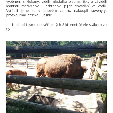
výběhem s klokany, viděli mláďátka bizona, lišky a záviděli
lednímu medvědovi i lachtanovi jejich dovádění ve vodě.
Vyřádili jsme se v lanovém centru, nakoupili suvenýry,
prozkoumali africkou vesnici.
Nachodili jsme neuvěřitelných 8 kilometrů! Ale stálo to za
to.