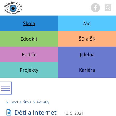
Hledan
Vyhl
text
Škola
Žáci
Edookit
ŠD a ŠK
Rodiče
Jídelna
Projekty
Kariéra
Úvod
Škola
Aktuality
Děti a internet
13. 5. 2021