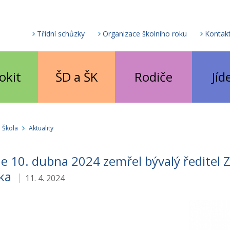
Třídní schůzky
Organizace školního roku
Kontak
okit
ŠD a ŠK
Rodiče
Jíd
Škola
Aktuality
 10. dubna 2024 zemřel bývalý ředitel 
oka
11. 4. 2024