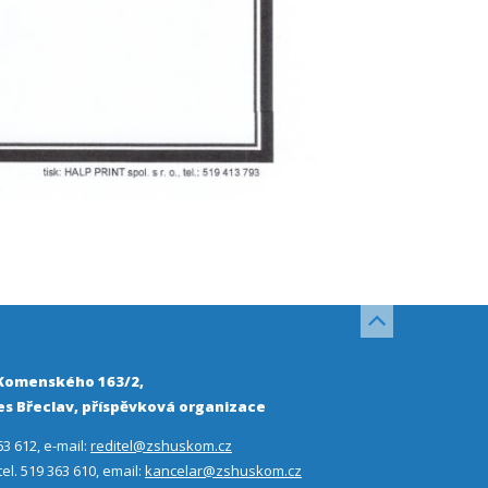
 Komenského 163/2,
s Břeclav, příspěvková organizace
63 612, e-mail:
reditel@zshuskom.cz
 tel. 519 363 610, email:
kancelar@zshuskom.cz