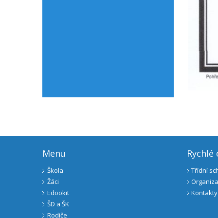
Menu
Rychlé
Škola
Třídní s
Žáci
Organiza
Edookit
Kontakty
ŠD a ŠK
Rodiče