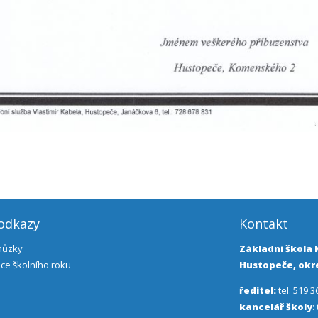
 odkazy
Kontakt
chůzky
Základní škola
ce školního roku
Hustopeče, okre
ředitel:
tel. 519 3
kancelář školy
: