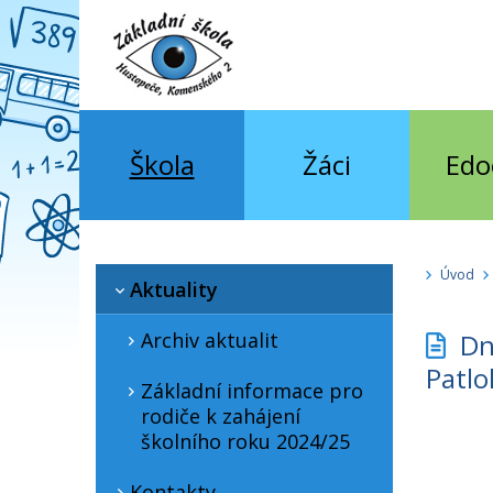
Škola
Žáci
Edo
Úvod
Aktuality
Archiv aktualit
Dne
Patl
Základní informace pro
rodiče k zahájení
školního roku 2024/25
Kontakty