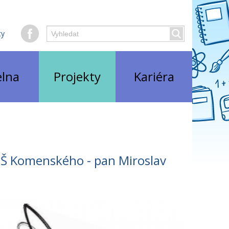
Hledaný
ty
Vyhledat
text
elna
Projekty
Kariéra
ZŠ Komenského - pan Miroslav