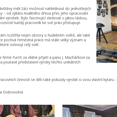
vštěvy měli žáci možnost nahlédnout do jednotlivých
by – od výběru kvalitního dřeva přes jeho opracování
ální výrobek. Bylo fascinující sledovat s jakou láskou,
ecizností každý pracovník ke své práci přistupuje.
ám rozšířila nejen obzory o hudebním světě, ale také
že poctivá řemeslná práce má stále velký význam a
které oslovují celý svět.
firmě Furch za vlídné přijetí a panu J. Macháčkovi za
a poutavé představení výroby těchto unikátních
acovních činností se děti také pokusily vyrobit si svou vlastní kytaru. :
ra Dobrovolná