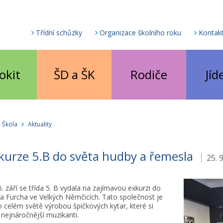
Třídní schůzky
Organizace školního roku
Kontak
okit
ŠD a ŠK
Rodiče
Jíd
Škola
Aktuality
urze 5.B do světa hudby a řemesla
25. 
6. září se třída 5. B vydala na zajímavou exkurzi do
a Furcha ve Velkých Němčicích. Tato společnost je
celém světě výrobou špičkových kytar, které si
 ti nejnáročnější muzikanti.