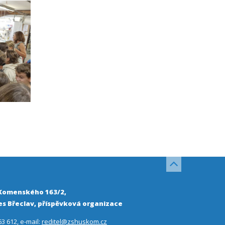
 Komenského 163/2,
s Břeclav, příspěvková organizace
63 612, e-mail:
reditel@zshuskom.cz