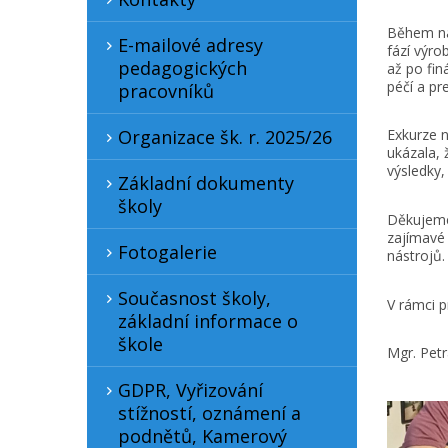
Během ná
E-mailové adresy
fází výro
pedagogických
až po fin
péčí a pr
pracovníků
Organizace šk. r. 2025/26
Exkurze n
ukázala, 
výsledky, 
Základní dokumenty
školy
Děkujeme 
zajímavé 
Fotogalerie
nástrojů.
Současnost školy,
V rámci pr
základní informace o
škole
Mgr. Pet
GDPR, Vyřizování
stížností, oznámení a
podnětů, Kamerový