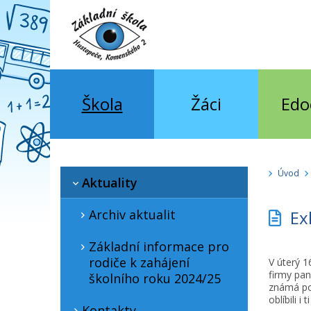
Škola
Žáci
Edo
Úvod
Aktuality
Archiv aktualit
Exk
Základní informace pro
rodiče k zahájení
V úterý 1
firmy pan
školního roku 2024/25
známá po 
oblíbili i
Kontakty