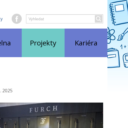
Hledaný
ty
Vyhledat
text
elna
Projekty
Kariéra
9. 2025