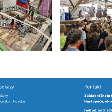
 odkazy
Kontakt
chůzky
Základní škola
ce školního roku
Hustopeče, okre
ředitel:
tel. 519 3