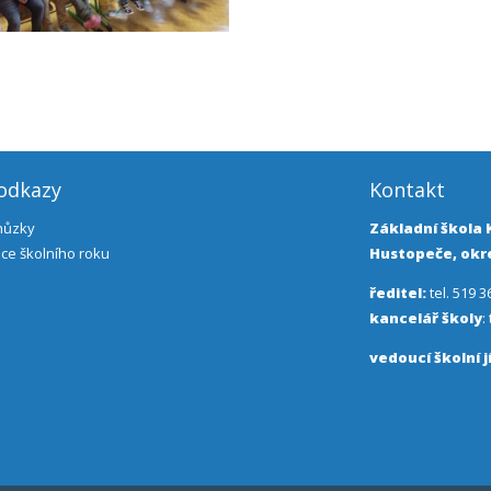
 odkazy
Kontakt
chůzky
Základní škola
ce školního roku
Hustopeče, okre
ředitel:
tel. 519 3
kancelář školy
:
vedoucí školní j