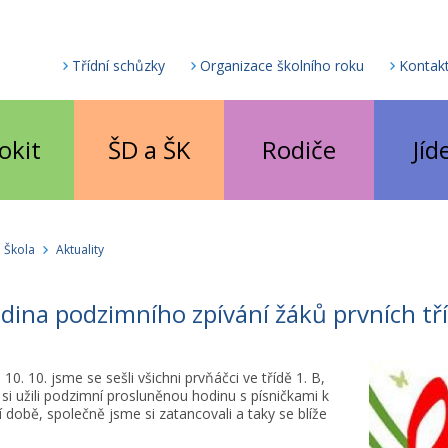
Třídní schůzky
Organizace školního roku
Kontak
okit
ŠD a ŠK
Rodiče
Jíd
Škola
Aktuality
ina podzimního zpívání žáků prvních tř
 10. 10. jsme se sešli všichni prvňáčci ve třídě 1. B,
si užili podzimní prosluněnou hodinu s písničkami k
í době, společně jsme si zatancovali a taky se blíže