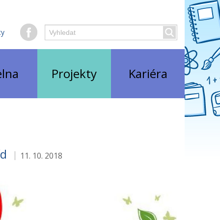
Hledaný
ty
Vyhledat
text
elna
Projekty
Kariéra
íd
11. 10. 2018