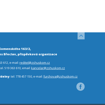
 Komenského 163/2,
s Břeclav, příspěvková organizace
63 612, e-mail:
reditel@zshuskom.cz
 tel. 519 363 610, email:
kancelar@zshuskom.cz
ídelny
: tel: 778 457 150, e-mail:
furchova@zshuskom.cz
Facebook