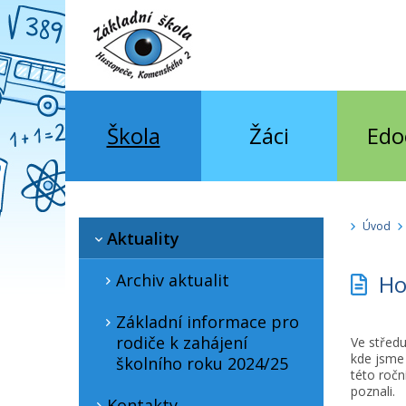
Škola
Žáci
Edo
Úvod
Aktuality
Archiv aktualit
Hod
Základní informace pro
rodiče k zahájení
Ve středu
kde jsme 
školního roku 2024/25
této ročn
poznali.
Kontakty