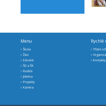
Menu
Rychlé
Škola
Třídní s
Žáci
Organiza
Edookit
Kontakty
ŠD a ŠK
Rodiče
Jídelna
Projekty
Kariéra