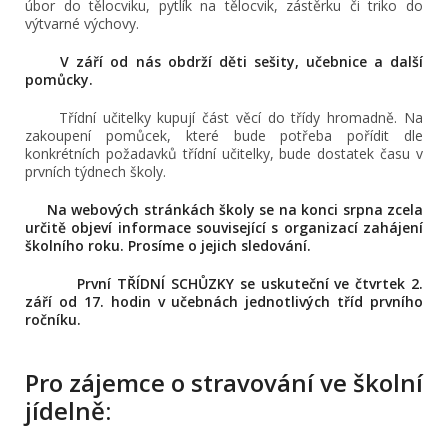
úbor do tělocviku, pytlík na tělocvik, zástěrku či triko do
výtvarné výchovy.
V září od nás obdrží děti sešity, učebnice a další
pomůcky.
Třídní učitelky kupují část věcí do třídy hromadně. Na
zakoupení pomůcek, které bude potřeba pořídit dle
konkrétních požadavků třídní učitelky, bude dostatek času v
prvních týdnech školy.
Na webových stránkách školy se na konci srpna zcela
určitě objeví informace související s organizací zahájení
školního roku. Prosíme o jejich sledování.
První TŘÍDNÍ SCHŮZKY se uskuteční ve čtvrtek 2.
září od 17. hodin v učebnách jednotlivých tříd prvního
ročníku.
Pro zájemce o stravování ve školní
jídelně: