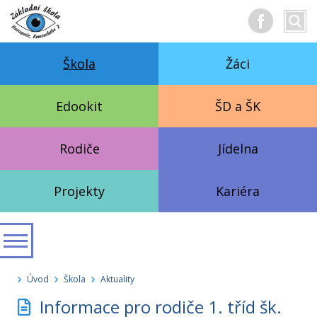
Hledan
Vyhl
text
Škola
Žáci
Edookit
ŠD a ŠK
Rodiče
Jídelna
Projekty
Kariéra
Úvod
Škola
Aktuality
Informace pro rodiče 1. tříd šk.