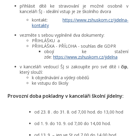
přihlásit dítě ke stravování je možné osobně v
kanceláři ŠJ - ideální vstup je ze školního dvora
kontakt:
https://www.zshuskom.cz/jidelna-
kontakty
vezměte s sebou vyplněné dva dokumenty:
PŘIHLÁŠKU a
PŘIHLÁŠKA - PŘÍLOHA - souhlas dle GDPR
obojí ke stažení
zde:
https://www.zshuskom.cz/jidelna
v kanceláři vedoucí ŠJ si zakoupíte pro své dítě i
čip
,
který slouží:
k objednávání a výdeji obědů
ke vstupu do školy
Provozní doba pokladny v kanceláři školní jídelny:
od 23. 8 . do 31. 8. od 7,00 hod. do 13,00 hod
od 1. 9. do 10. 9. od 7,00 do 14,00 hod.
od 13. 9. – jen ve St od 7,00 do 14,00 hod.