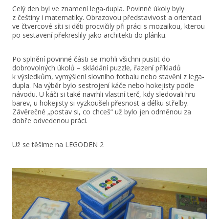
Celý den byl ve znamení lega-dupla. Povinné úkoly byly
z češtiny i matematiky. Obrazovou představivost a orientaci
ve čtvercové síti si děti procvičily při práci s mozaikou, kterou
po sestavení překreslily jako architekti do plánku.
Po splnění povinné části se mohli všichni pustit do
dobrovolných úkolů – skládání puzzle, řazení příkladů
k výsledkům, vymýšlení slovního fotbalu nebo stavění z lega-
dupla. Na výběr bylo sestrojení káče nebo hokejisty podle
návodu. U káči si také navrhli vlastní terč, kdy sledovali hru
barev, u hokejisty si vyzkoušeli přesnost a délku střelby.
Závěrečné „postav si, co chceš“ už bylo jen odměnou za
dobře odvedenou práci.
Už se těšíme na LEGODEN 2