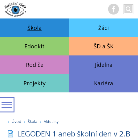
Hledan
Vyhl
text
Škola
Žáci
Edookit
ŠD a ŠK
Rodiče
Jídelna
Projekty
Kariéra
Úvod
Škola
Aktuality
LEGODEN 1 aneb školní den v 2.B