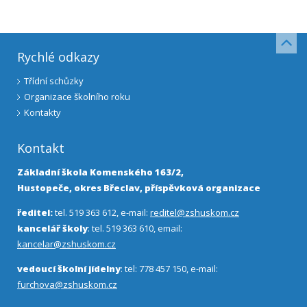
Rychlé odkazy
Třídní schůzky
Organizace školního roku
Kontakty
Kontakt
Základní škola Komenského 163/2,
Hustopeče, okres Břeclav, příspěvková organizace
ředitel:
tel. 519 363 612, e-mail:
reditel@zshuskom.cz
kancelář školy
: tel. 519 363 610, email:
kancelar@zshuskom.cz
vedoucí školní jídelny
: tel: 778 457 150, e-mail:
furchova@zshuskom.cz