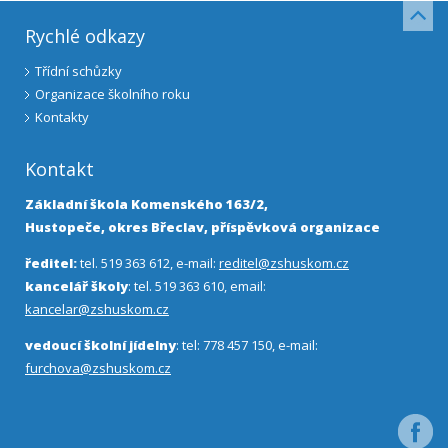
Rychlé odkazy
Třídní schůzky
Organizace školního roku
Kontakty
Kontakt
Základní škola Komenského 163/2,
Hustopeče, okres Břeclav, příspěvková organizace
ředitel:
tel. 519 363 612, e-mail:
reditel@zshuskom.cz
kancelář školy
: tel. 519 363 610, email:
kancelar@zshuskom.cz
vedoucí školní jídelny
: tel: 778 457 150, e-mail:
furchova@zshuskom.cz
Facebo