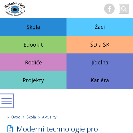
Hledan
Vyhl
text
Škola
Žáci
Edookit
ŠD a ŠK
Rodiče
Jídelna
Projekty
Kariéra
Úvod
Škola
Aktuality
Moderní technologie pro