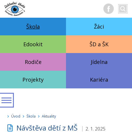
Hledan
Vyhl
text
Škola
Žáci
Edookit
ŠD a ŠK
Rodiče
Jídelna
Projekty
Kariéra
Úvod
Škola
Aktuality
Návštěva dětí z MŠ
2. 1. 2025