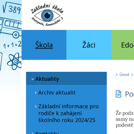
Škola
Žáci
Edo
Úvod
Aktuality
Archiv aktualit
Po
Základní informace pro
rodiče k zahájení
Že podzi
samy neb
školního roku 2024/25
podestě 
Kontakty