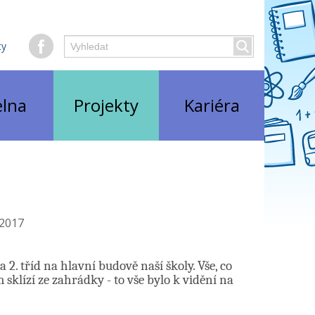
Hledaný
ty
Vyhledat
text
elna
Projekty
Kariéra
 2017
 2. tříd na hlavní budově naší školy. Vše, co
sklízí ze zahrádky - to vše bylo k vidění na