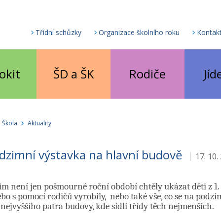
Třídní schůzky
Organizace školního roku
Kontak
okit
ŠD a ŠK
Rodiče
Jíd
Škola
Aktuality
dzimní výstavka na hlavní budově
17. 10.
m není jen pošmourné roční období chtěly ukázat děti z 1. a
o s pomocí rodičů vyrobily, nebo také vše, co se na podzim 
nejvyššího patra budovy, kde sídlí třídy těch nejmenších.