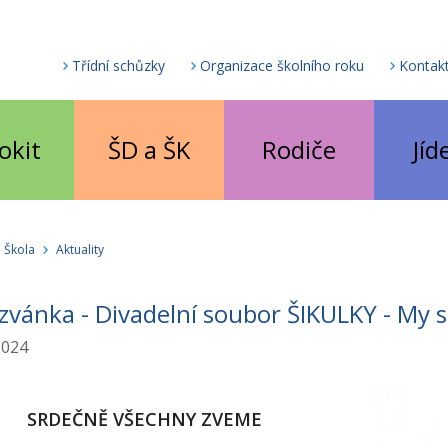
Třídní schůzky
Organizace školního roku
Kontak
okit
ŠD a ŠK
Rodiče
Jíd
Škola
Aktuality
vánka - Divadelní soubor ŠIKULKY - My s
 2024
SRDEČNĚ VŠECHNY ZVEME