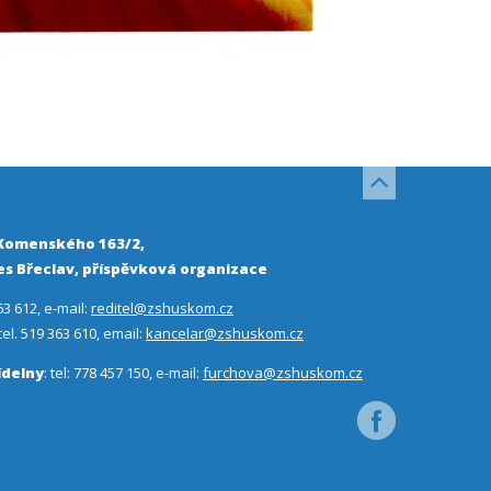
 Komenského 163/2,
s Břeclav, příspěvková organizace
63 612, e-mail:
reditel@zshuskom.cz
 tel. 519 363 610, email:
kancelar@zshuskom.cz
ídelny
: tel: 778 457 150, e-mail:
furchova@zshuskom.cz
Facebook