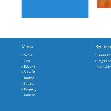
Menu
Rychlé
Škola
Třídní s
Žáci
Organiza
Edookit
Kontakty
ŠD a ŠK
Rodiče
Jídelna
Projekty
Kariéra