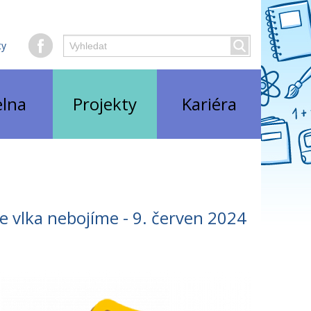
Hledaný
ty
Vyhledat
text
elna
Projekty
Kariéra
e vlka nebojíme - 9. červen 2024