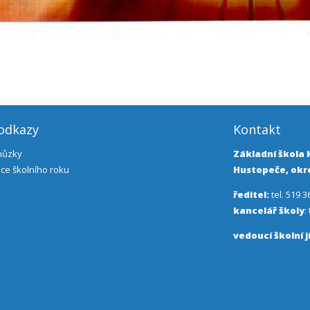
 odkazy
Kontakt
chůzky
Základní škola
ce školního roku
Hustopeče, okre
ředitel:
tel. 519 3
kancelář školy
:
vedoucí školní j