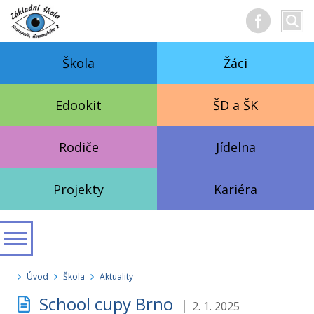
Hledan
Vyhl
text
Škola
Žáci
Edookit
ŠD a ŠK
Rodiče
Jídelna
Projekty
Kariéra
Úvod
Škola
Aktuality
School cupy Brno
2. 1. 2025