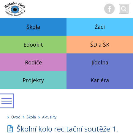
Hledan
Vyhl
text
Škola
Žáci
Edookit
ŠD a ŠK
Rodiče
Jídelna
Projekty
Kariéra
Úvod
Škola
Aktuality
Školní kolo recitační soutěže 1.