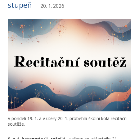
stupeň
20. 1. 2026
V pondělí 19. 1. a v úterý 20. 1. proběhla školní kola recitační
soutěže.
0. a 1. kategorie (1. ročník)
- c
elkem se zúčastnilo 21