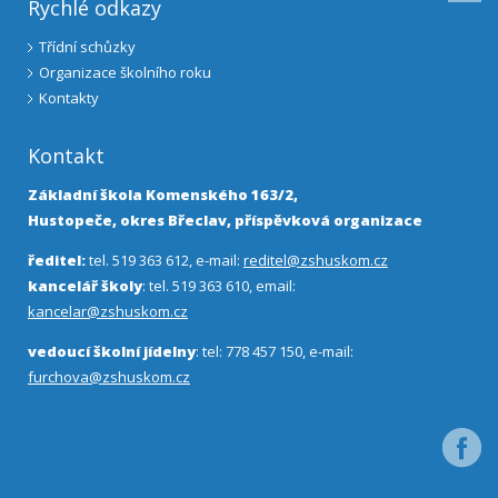
Rychlé odkazy
Třídní schůzky
Organizace školního roku
Kontakty
Kontakt
Základní škola Komenského 163/2,
Hustopeče, okres Břeclav, příspěvková organizace
ředitel:
tel. 519 363 612, e-mail:
reditel@zshuskom.cz
kancelář školy
: tel. 519 363 610, email:
kancelar@zshuskom.cz
vedoucí školní jídelny
: tel: 778 457 150, e-mail:
furchova@zshuskom.cz
Facebo