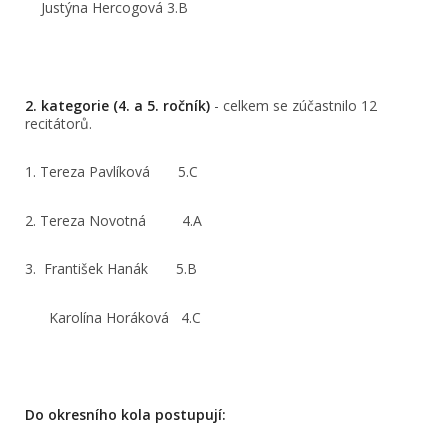
Justýna Hercogová 3.B
2. kategorie (4. a 5. ročník)
- celkem se zúčastnilo 12
recitátorů.
1. Tereza Pavlíková 5.C
2. Tereza Novotná 4.A
3. František Hanák 5.B
Karolína Horáková 4.C
Do okresního kola postupují: