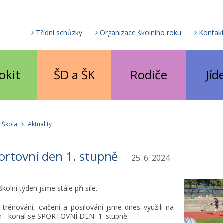
Třídní schůzky
Organizace školního roku
Kontak
okit
ŠD a ŠK
Rodiče
Jíd
Škola
Aktuality
ortovní den 1. stupně
25. 6. 2024
kolní týden jsme stále při síle.
 trénování, cvičení a posilování jsme dnes využili na
- konal se SPORTOVNÍ DEN 1. stupně.