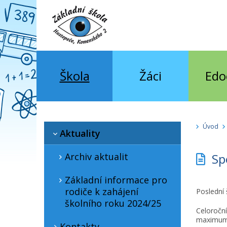
Škola
Žáci
Edo
Úvod
Aktuality
Archiv aktualit
Sp
Základní informace pro
rodiče k zahájení
Poslední š
školního roku 2024/25
Celoroční
maximum 
Kontakty