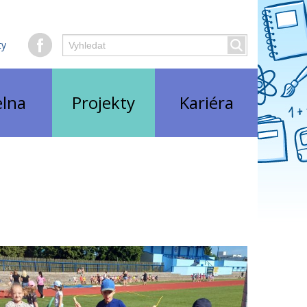
Hledaný
ty
Vyhledat
text
elna
Projekty
Kariéra