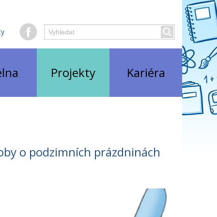
Hledaný
ty
Vyhledat
text
elna
Projekty
Kariéra
doby o podzimních prázdninách