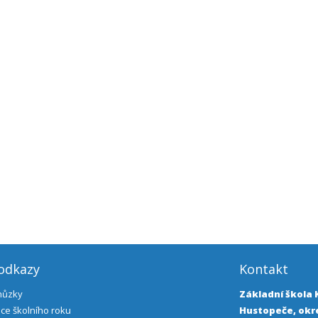
 odkazy
Kontakt
chůzky
Základní škola
ce školního roku
Hustopeče, okre