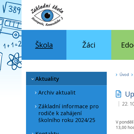
Škola
Žáci
Edo
Úvod
Aktuality
Archiv aktualit
Upo
22. 1
Základní informace pro
rodiče k zahájení
školního roku 2024/25
V pondělí
13,00 ho
Kontakty