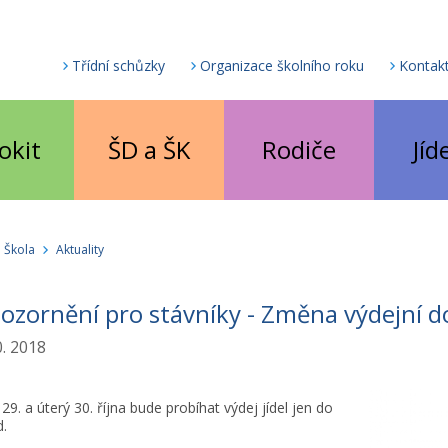
Třídní schůzky
Organizace školního roku
Kontak
okit
ŠD a ŠK
Rodiče
Jíd
Škola
Aktuality
zornění pro stávníky - Změna výdejní 
0. 2018
 29. a úterý 30. října bude probíhat výdej jídel jen do
d.