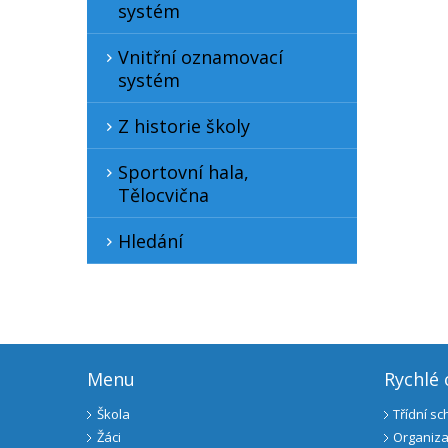
systém
Vnitřní oznamovací
systém
Z historie školy
Sportovní hala,
Tělocvična
Hledání
Menu
Rychlé
Škola
Třídní s
Žáci
Organiza