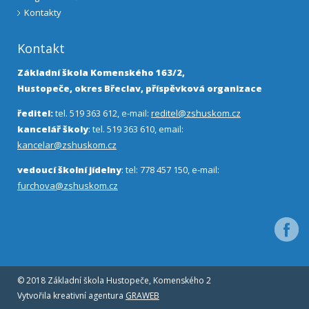
Kontakty
Kontakt
Základní škola Komenského 163/2,
Hustopeče, okres Břeclav, příspěvková organizace
ředitel:
tel. 519 363 612, e-mail:
reditel@zshuskom.cz
kancelář školy
: tel. 519 363 610, email:
kancelar@zshuskom.cz
vedoucí školní jídelny
: tel: 778 457 150, e-mail:
furchova@zshuskom.cz
Facebo
© 2018 Základní škola Hustopeče, Komenského 2
Vytvořila kreativní agentura
GRAWEB