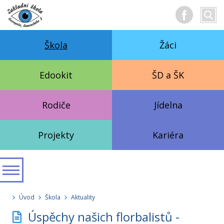
Hledan
Vyhl
text
Škola
Žáci
Edookit
ŠD a ŠK
Rodiče
Jídelna
Projekty
Kariéra
Úvod
Škola
Aktuality
Úspěchy našich florbalistů -