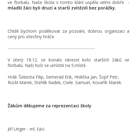
ve florbalu. Naše škola v tomto klání uspěla velmi dobře
-
mladší žáci byli druzí a starší zvítězili bez porážky.
Chtěli bychom poděkovat za pozvání, dobrou organizaci a
ceny pro všechny hráče.
---------------------------------------------------------
V úterý 18.12. se konalo okresní kolo starších žáků ve
florbalu. Naši hoši se umístili na 5.místě.
Hráli: Šebesta Filip, Semerád Erik, Hnilička Jan, Šopf Petr,
Rückl Marek, Stehlík Radek, Civile
.
Samuel, Kovařík Marek.
Ž
ákům děkujeme za reprezentaci školy
Jiří Unger - ml. žáci