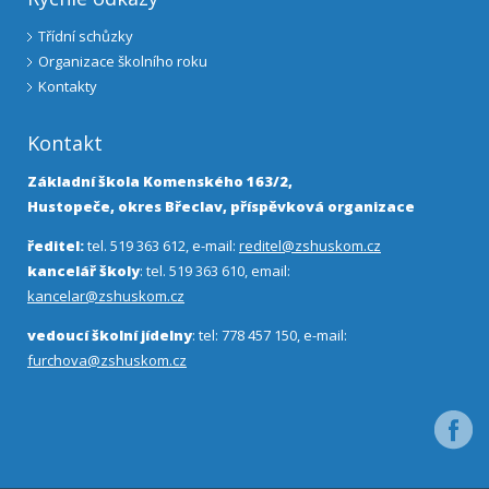
Třídní schůzky
Organizace školního roku
Kontakty
Kontakt
Základní škola Komenského 163/2,
Hustopeče, okres Břeclav, příspěvková organizace
ředitel:
tel. 519 363 612, e-mail:
reditel@zshuskom.cz
kancelář školy
: tel. 519 363 610, email:
kancelar@zshuskom.cz
vedoucí školní jídelny
: tel: 778 457 150, e-mail:
furchova@zshuskom.cz
Facebo