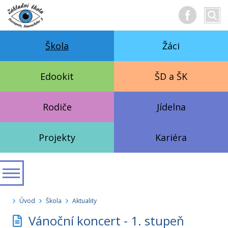
Hledan
Vyhl
text
Škola
Žáci
Edookit
ŠD a ŠK
Rodiče
Jídelna
Projekty
Kariéra
Úvod
Škola
Aktuality
Vánoční koncert - 1. stupeň