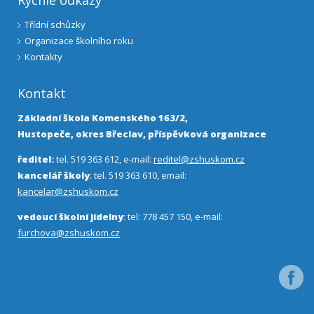
Třídní schůzky
Organizace školního roku
Kontakty
Kontakt
Základní škola Komenského 163/2,
Hustopeče, okres Břeclav, příspěvková organizace
ředitel:
tel. 519 363 612, e-mail:
reditel@zshuskom.cz
kancelář školy
: tel. 519 363 610, email:
kancelar@zshuskom.cz
vedoucí školní jídelny
: tel: 778 457 150, e-mail:
furchova@zshuskom.cz
Facebo