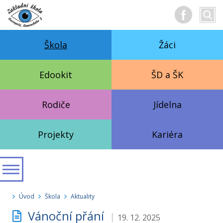
Hledan
Vyhl
text
Škola
Žáci
Edookit
ŠD a ŠK
Rodiče
Jídelna
Projekty
Kariéra
Úvod
Škola
Aktuality
Vánoční přání
19. 12. 2025