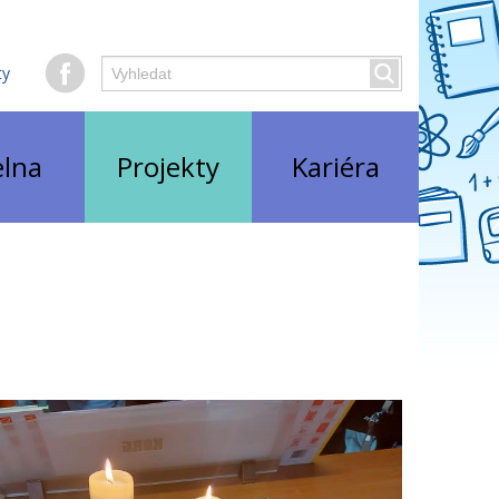
Hledaný
ty
Vyhledat
text
elna
Projekty
Kariéra