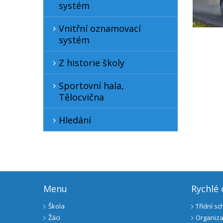
systém
Vnitřní oznamovací
systém
Z historie školy
Sportovní hala,
Tělocvična
Hledání
Menu
Rychlé
Škola
Třídní s
Žáci
Organiza