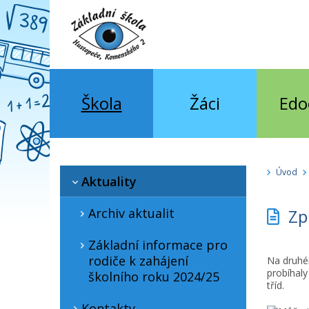
Škola
Žáci
Edo
Úvod
Aktuality
Archiv aktualit
Zp
Základní informace pro
rodiče k zahájení
Na druhém
probíhaly
školního roku 2024/25
tříd.
Kontakty