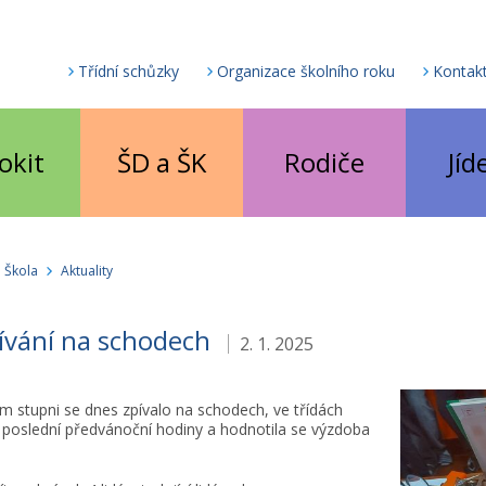
Třídní schůzky
Organizace školního roku
Kontak
okit
ŠD a ŠK
Rodiče
Jíd
Škola
Aktuality
ívání na schodech
2. 1. 2025
 stupni se dnes zpívalo na schodech, ve třídách
 poslední předvánoční hodiny a hodnotila se výzdoba