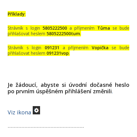
Příklady
:
Strávník s login
5805222500
a příjmením
Tůma
se bude
přihlašovat heslem
5805222500tum
.
Strávník s login
091231
a příjmením
Vopička
se bude
přihlašovat heslem
091231vop
.
Je žádoucí, abyste si úvodní dočasné heslo
po prvním úspěšném přihlášení změnili
.
Viz ikona
--------------------------------------------------