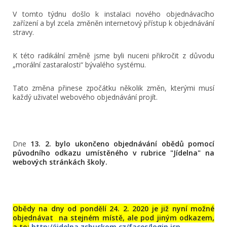
V tomto týdnu došlo k instalaci nového objednávacího
zařízení a byl zcela změněn internetový přístup k objednávání
stravy.
K této radikální změně jsme byli nuceni přikročit z důvodu
„morální zastaralosti“ bývalého systému.
Tato změna přinese zpočátku několik změn, kterými musí
každý uživatel webového objednávání projít.
Dne
13. 2. bylo ukončeno objednávání obědů pomocí
původního odkazu umístěného v rubrice "Jídelna" na
webových stránkách školy.
Obědy na dny od pondělí 24. 2. 2020 je již nyní možné
objednávat na stejném místě, ale pod jiným odkazem,
a to:
http://jidelna.zshuskom.cz/faces/login.jsp