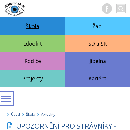
Hledan
Vyhl
text
Škola
Žáci
Edookit
ŠD a ŠK
Rodiče
Jídelna
Projekty
Kariéra
Úvod
Škola
Aktuality
UPOZORNĚNÍ PRO STRÁVNÍKY -