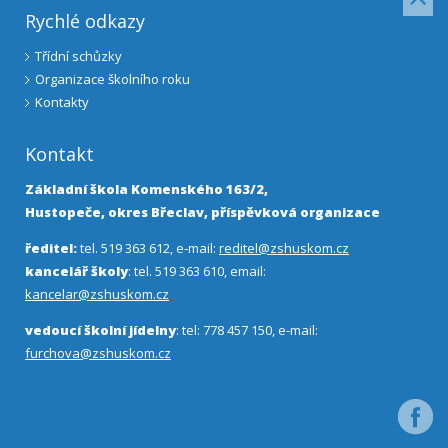
Rychlé odkazy
Třídní schůzky
Organizace školního roku
Kontakty
Kontakt
Základní škola Komenského 163/2,
Hustopeče, okres Břeclav, příspěvková organizace
ředitel:
tel. 519 363 612, e-mail:
reditel@zshuskom.cz
kancelář školy
: tel. 519 363 610, email:
kancelar@zshuskom.cz
vedoucí školní jídelny
: tel: 778 457 150, e-mail:
furchova@zshuskom.cz
Facebo