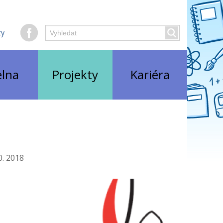
Hledaný
ty
Vyhledat
text
elna
Projekty
Kariéra
0. 2018