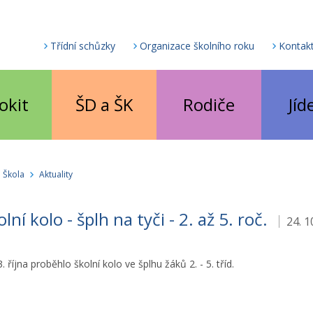
Třídní schůzky
Organizace školního roku
Kontak
okit
ŠD a ŠK
Rodiče
Jíd
Škola
Aktuality
lní kolo - šplh na tyči - 2. až 5. roč.
24. 1
. října proběhlo školní kolo ve šplhu žáků 2. - 5. tříd.