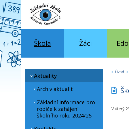
Škola
Žáci
Edo
Úvod
Aktuality
Archiv aktualit
Ško
Základní informace pro
rodiče k zahájení
V úterý 23
školního roku 2024/25
Kontakty