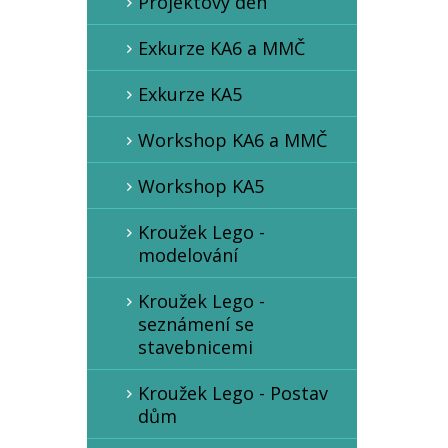
Projektový den
Exkurze KA6 a MMČ
Exkurze KA5
Workshop KA6 a MMČ
Workshop KA5
Kroužek Lego -
modelování
Kroužek Lego -
seznámení se
stavebnicemi
Kroužek Lego - Postav
dům