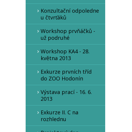
Konzultační odpoledne
u čtvrťáků
Workshop prvňáčků -
už podruhé
Workshop KA4 - 28.
května 2013
Exkurze prvních tříd
do ZOO Hodonín
Výstava prací - 16. 6.
2013
Exkurze II. C na
rozhlednu