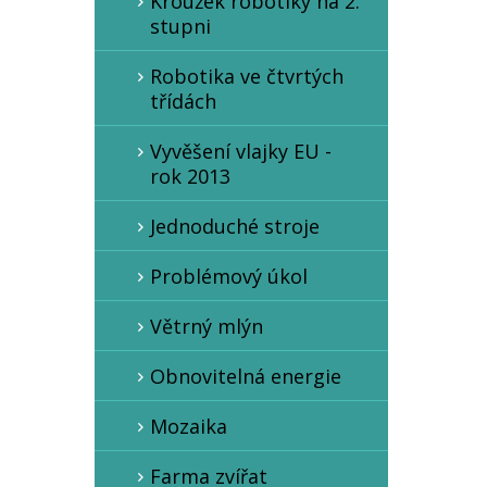
Kroužek robotiky na 2.
stupni
Robotika ve čtvrtých
třídách
Vyvěšení vlajky EU -
rok 2013
Jednoduché stroje
Problémový úkol
Větrný mlýn
Obnovitelná energie
Mozaika
Farma zvířat