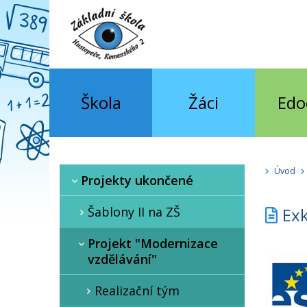
Škola
Žáci
Edo
Úvod
Projekty ukončené
Šablony II na ZŠ
Exk
Projekt "Modernizace
vzdělávání"
Realizační tým