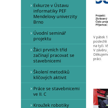
Exkurze v Ústavu
informatiky PEF
Mendelovy univerzity
Brno
Úvodní seminář
V pátek 1
projektu
poslechli
na tyči. 
Žáci prvních tříd
V závěru 
Děkujeme 
začínají pracovat se
práci.
stavebnicemi
Školení metodiků
klíčových aktivit
Práce se stavebnicemi
ve II. C
Kroužek robotiky