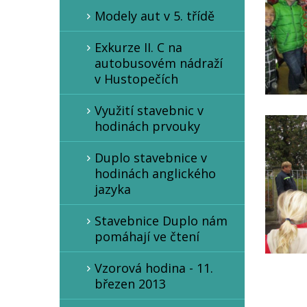
Modely aut v 5. třídě
Exkurze II. C na
autobusovém nádraží
v Hustopečích
Využití stavebnic v
hodinách prvouky
Duplo stavebnice v
hodinách anglického
jazyka
Stavebnice Duplo nám
pomáhají ve čtení
Vzorová hodina - 11.
březen 2013