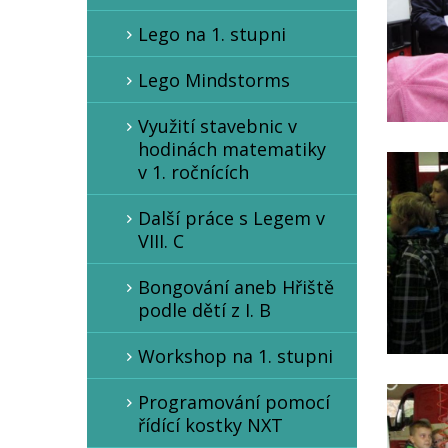
Lego na 1. stupni
Lego Mindstorms
Využití stavebnic v
hodinách matematiky
v 1. ročnících
Další práce s Legem v
VIII. C
Bongování aneb Hřiště
podle dětí z I. B
Workshop na 1. stupni
Programování pomocí
řídící kostky NXT