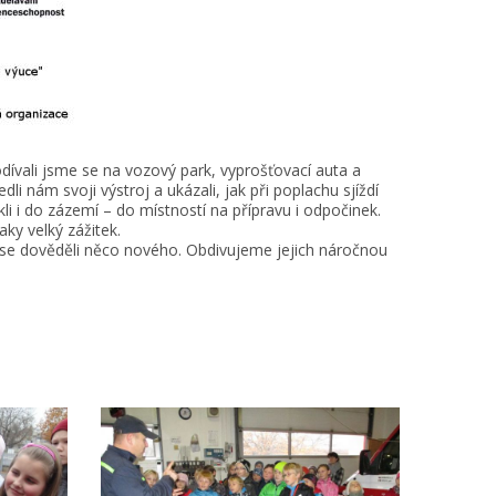
Podívali jsme se na vozový park, vyprošťovací auta a
li nám svoji výstroj a ukázali, jak při poplachu sjíždí
i i do zázemí – do místností na přípravu i odpočinek.
ky velký zážitek.
 se dověděli něco nového. Obdivujeme jejich náročnou