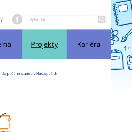
Hledaný
ty
Vyhledat
text
elna
Projekty
Kariéra
e do požární stanice v Hustopečích