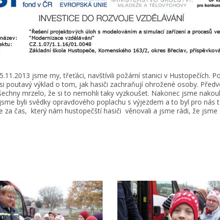
5.11.2013 jsme my, třeťáci, navštívili požární stanici v Hustopečích. 
 si poutavý výklad o tom, jak hasiči zachraňují ohrožené osoby. Předved
Všechny mrzelo, že si to nemohli taky vyzkoušet. Nakonec jsme nakoukl
jsme byli svědky opravdového poplachu s výjezdem a to byl pro nás ta
za čas, který nám hustopečští hasiči věnovali a jsme rádi, že jsme