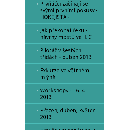
Prvňáčci začínají se
svými prvními pokusy -
HOKEJISTA -
Jak překonat řeku -
návrhy mostů ve II. C
Pilotáž v šestých
třídách - duben 2013
Exkurze ve větrném
mlýně
Workshopy - 16. 4.
2013
Březen, duben, květen
2013