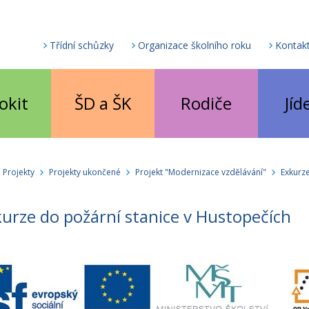
Třídní schůzky
Organizace školního roku
Kontak
okit
ŠD a ŠK
Rodiče
Jíd
Projekty
Projekty ukončené
Projekt "Modernizace vzdělávání"
Exkurz
urze do požární stanice v Hustopečích