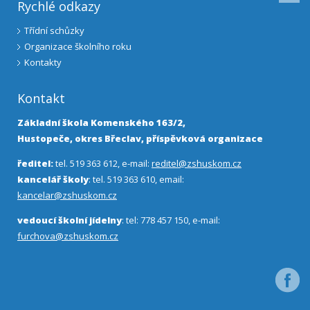
Rychlé odkazy
Třídní schůzky
Organizace školního roku
Kontakty
Kontakt
Základní škola Komenského 163/2,
Hustopeče, okres Břeclav, příspěvková organizace
ředitel:
tel. 519 363 612, e-mail:
reditel@zshuskom.cz
kancelář školy
: tel. 519 363 610, email:
kancelar@zshuskom.cz
vedoucí školní jídelny
: tel: 778 457 150, e-mail:
furchova@zshuskom.cz
Facebo