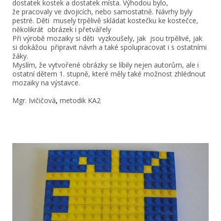
dostatek kostek a dostatek místa. Výhodou bylo,
že pracovaly ve dvojicích, nebo samostatně. Návrhy byly
pestré. Děti musely trpělivě skládat kostečku ke kostečce,
několikrát obrázek i přetvářely
Při výrobě mozaiky si děti vyzkoušely, jak jsou trpělivé, jak
si dokážou připravit návrh a také spolupracovat i s ostatními
žáky.
Myslím, že vytvořené obrázky se líbily nejen autorům, ale i
ostatní dětem 1. stupně, které měly také možnost zhlédnout
mozaiky na výstavce.
Mgr. Ivičičová
,
metodik KA2