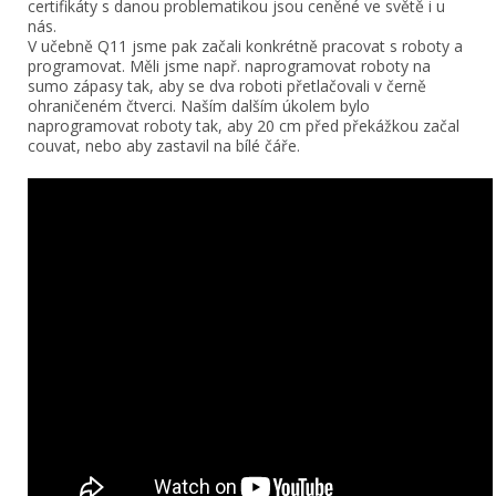
certifikáty s danou problematikou jsou ceněné ve světě i u
nás.
V učebně Q11 jsme pak začali konkrétně pracovat s roboty a
programovat. Měli jsme např. naprogramovat roboty na
sumo zápasy tak, aby se dva roboti přetlačovali v černě
ohraničeném čtverci. Naším dalším úkolem bylo
naprogramovat roboty tak, aby 20 cm před překážkou začal
couvat, nebo aby zastavil na bílé čáře.