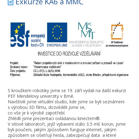
Exkurze KA6 a MMČ
S kroužkem robotiky jsme se 19. září vydali na další exkurzi
PEF Mendelovy univerzity v Brně.
Navštívili jsme virtuální studio, kde jsme se byli seznámeni
s výrobou 3D filmu, dozvěděli jsme se,
co vše je k výrobě zapotřebí.
Zhlédli jsme prezentaci ovládanou kinectem®.
V síťové laboratoři, jejíž vybavení stálo 3,5 mil. korun, jsme
byli poučeni, jakým způsobem funguje internet, jakým
způsobem se ošetřují hesla, zabezpečují data a které