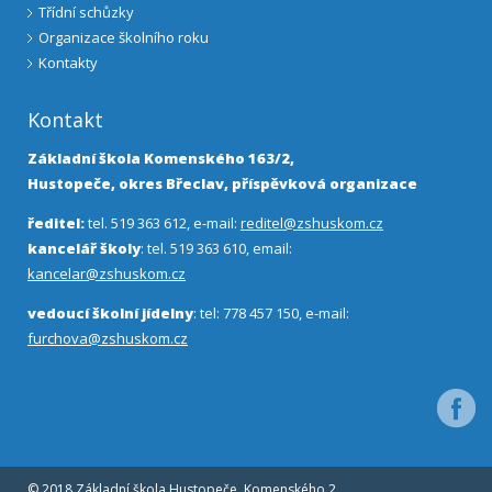
Třídní schůzky
Organizace školního roku
Kontakty
Kontakt
Základní škola Komenského 163/2,
Hustopeče, okres Břeclav, příspěvková organizace
ředitel:
tel. 519 363 612, e-mail:
reditel@zshuskom.cz
kancelář školy
: tel. 519 363 610, email:
kancelar@zshuskom.cz
vedoucí školní jídelny
: tel: 778 457 150, e-mail:
furchova@zshuskom.cz
Facebo
© 2018 Základní škola Hustopeče, Komenského 2