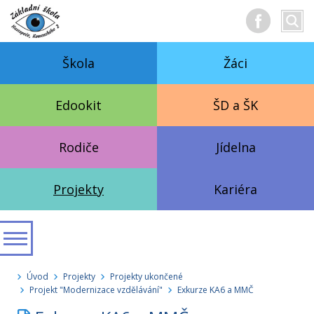
Hledan
Vyhl
text
Škola
Žáci
Edookit
ŠD a ŠK
Rodiče
Jídelna
Projekty
Kariéra
Úvod
Projekty
Projekty ukončené
Projekt "Modernizace vzdělávání"
Exkurze KA6 a MMČ