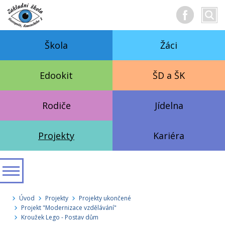
Hledan
Vyhl
text
Škola
Žáci
Edookit
ŠD a ŠK
Rodiče
Jídelna
Projekty
Kariéra
Úvod
Projekty
Projekty ukončené
Projekt "Modernizace vzdělávání"
Kroužek Lego - Postav dům