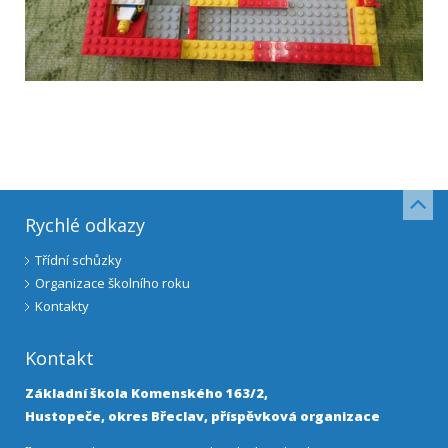
Rychlé odkazy
Třídní schůzky
Organizace školního roku
Kontakty
Kontakt
Základní škola Komenského 163/2,
Hustopeče, okres Břeclav, příspěvková organizace