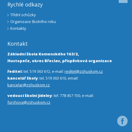
Rychlé odkazy
Třídní schůzky
Organizace školního roku
Kontakty
Kontakt
Základní škola Komenského 163/2,
Hustopeče, okres Břeclav, příspěvková organizace
ředitel:
tel. 519 363 612, e-mail:
reditel@zshuskom.cz
kancelář školy
: tel. 519 363 610, email:
kancelar@zshuskom.cz
vedoucí školní jídelny
: tel: 778 457 150, e-mail:
furchova@zshuskom.cz
Facebo