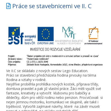
Práce se stavebnicemi ve II. C
Ve II.C se skládalo z nových sestav Lego Education.
Práci se stavebnicí předcházela hodina prvouky na téma
Rodina a vztahy v rodině.
Nejdříve proběhla prohlídka nových kostek, příprava třídy,
domluva pravidel a pak již vlastní práce. Žáci měli využít své
fantazie, kreativity a vytvořit klubovnu pro babičky a
dědečky, dům pro větší rodinu nebo penzion. Procvičovali si
nejen jemnou motoriku, komunikaci ve skupině, ale také i
trpělivost. Vytvořili zajímavé návrhy, které na závěr museli
popsat a odpovídat na otázky ostatních dětí.