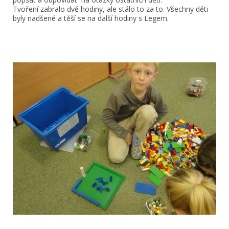
Tvoření zabralo dvě hodiny, ale stálo to za to. Všechny děti
byly nadšené a těší se na další hodiny s Legem.