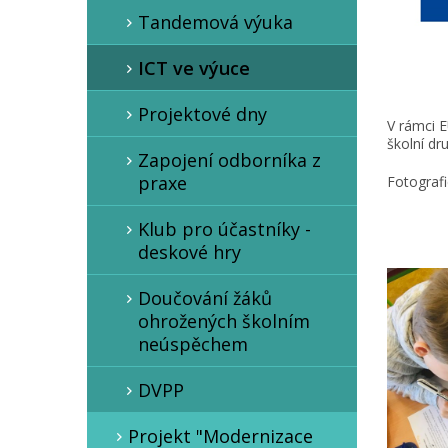
Tandemová výuka
ICT ve výuce
Projektové dny
V rámci E
školní dru
Zapojení odborníka z
praxe
Fotografi
Klub pro účastníky -
deskové hry
Doučování žáků
ohrožených školním
neúspěchem
DVPP
Projekt "Modernizace