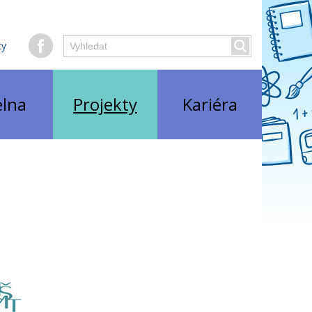
Hledaný
ty
Vyhledat
text
elna
Projekty
Kariéra