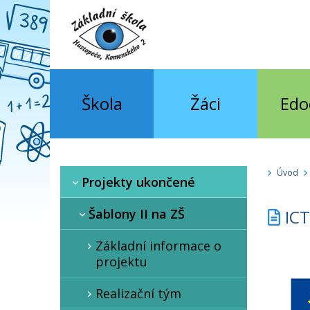
Škola
Žáci
Edo
Úvod
Projekty ukončené
Šablony II na ZŠ
ICT
Základní informace o
projektu
Realizační tým