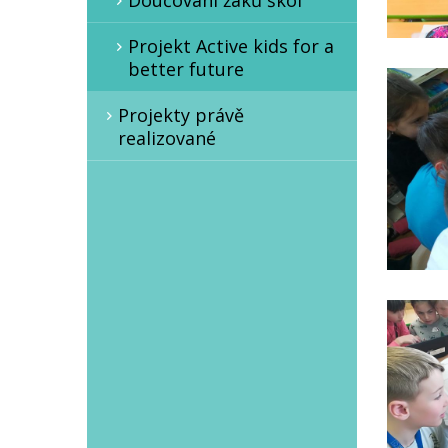
Doučování žáků škol
Projekt Active kids for a
better future
Projekty právě
realizované