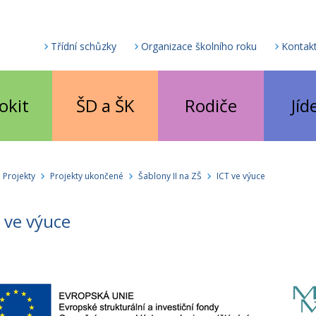
Třídní schůzky
Organizace školního roku
Kontak
okit
ŠD a ŠK
Rodiče
Jíd
Projekty
Projekty ukončené
Šablony II na ZŠ
ICT ve výuce
 ve výuce