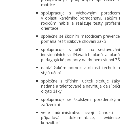
matrice
spolupracuje s výchovným poradcem
v oblasti kariérního poradenství, žákům i
rodičům nabízí a realizuje testy profesní
orientace
společně se školním metodikem prevence
pomáhá řešit rizikové chování žáků
spolupracuje s učiteli na sestavování
individuálních vzdělávacích plánů a plánů
pedagogické podpory na druhém stupni ZŠ
nabízí žákům pomoc v oblasti technik a
stylů učení
společně s třídními učiteli sleduje žáky
nadané a talentované a navrhuje další péči
o tyto žáky
spolupracuje se školskými poradenskými
zařízeními
vede administrativu svojí činnosti –
případová dokumentace, evidence
konzultací