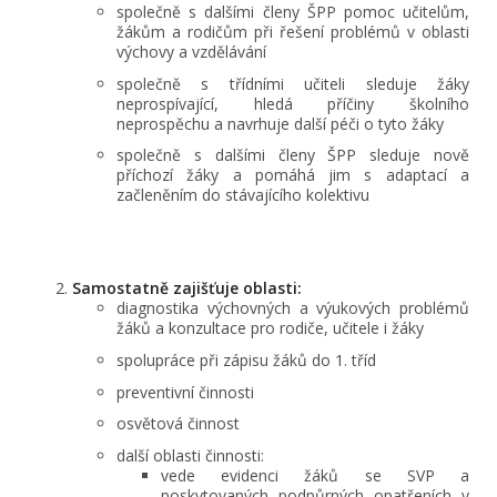
společně s dalšími členy ŠPP pomoc učitelům,
žákům a rodičům při řešení problémů v oblasti
výchovy a vzdělávání
společně s třídními učiteli sleduje žáky
neprospívající, hledá příčiny školního
neprospěchu a navrhuje další péči o tyto žáky
společně s dalšími členy ŠPP sleduje nově
příchozí žáky a pomáhá jim s adaptací a
začleněním do stávajícího kolektivu
Samostatně zajišťuje oblasti:
diagnostika výchovných a výukových problémů
žáků a konzultace pro rodiče, učitele i žáky
spolupráce při zápisu žáků do 1. tříd
preventivní činnosti
osvětová činnost
další oblasti činnosti:
vede evidenci žáků se SVP a
poskytovaných podpůrných opatřeních v