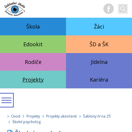
Hledan
Vyhl
text
Škola
Žáci
Edookit
ŠD a ŠK
Rodiče
Jídelna
Projekty
Kariéra
Úvod
Projekty
Projekty ukončené
Šablony IV na ZŠ
Školní psycholog