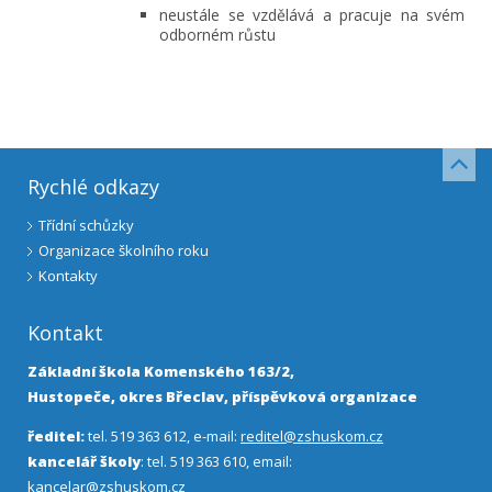
neustále se vzdělává a pracuje na svém
odborném růstu
Rychlé odkazy
Třídní schůzky
Organizace školního roku
Kontakty
Kontakt
Základní škola Komenského 163/2,
Hustopeče, okres Břeclav, příspěvková organizace
ředitel:
tel. 519 363 612, e-mail:
reditel@zshuskom.cz
kancelář školy
: tel. 519 363 610, email:
kancelar@zshuskom.cz