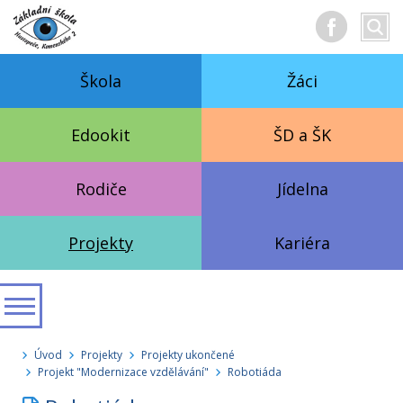
Hledan
Vyhl
text
Škola
Žáci
Edookit
ŠD a ŠK
Rodiče
Jídelna
Projekty
Kariéra
Úvod
Projekty
Projekty ukončené
Projekt "Modernizace vzdělávání"
Robotiáda