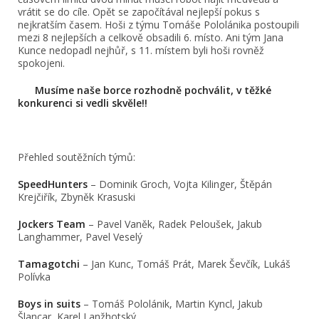
vrátit se do cíle. Opět se započítával nejlepší pokus s
nejkratším časem. Hoši z týmu Tomáše Pololánika postoupili
mezi 8 nejlepších a celkově obsadili 6. místo. Ani tým Jana
Kunce nedopadl nejhůř, s 11. místem byli hoši rovněž
spokojeni.
Musíme naše borce rozhodně pochválit, v těžké
konkurenci si vedli skvěle!!
Přehled soutěžních týmů:
SpeedHunters
– Dominik Groch, Vojta Kilinger, Štěpán
Krejčiřík, Zbyněk Krasuski
Jockers Team
– Pavel Vaněk, Radek Peloušek, Jakub
Langhammer, Pavel Veselý
Tamagotchi
– Jan Kunc, Tomáš Prát, Marek Ševčík, Lukáš
Polívka
Boys in suits
– Tomáš Pololánik, Martin Kyncl, Jakub
Šlancar, Karel Lanžhotský