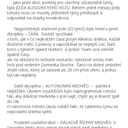
Jako první úkol, povinný pro všechny zúčastněné týmy,
byla JÍZDA ALEGORICKÉHO VOZU. Během jedné minuty jízdy
tohoto vozu se musely jednotlivé týmy představit a
odpovídat na otázky moderátora.
Nejpočetnější startovní pole (32 týmů) bylo hned u první
disciplíny – ČÁRA. Soutěž spočívala
v tom, jak v co nejkratším čase projet klikatou dráhou. Každé
družstvo mělo 2 pokusy a započítával se nejlepší čas. Naši
borci v týmech Speed Hunters a Jocker Team sice neměli
špatné časy,
ale na vítězství to bohužel nestačilo. Vyloženě smůlu měli
hoši pod vedením Dominika Grocha. Šanci na dobré umístění
zhatil robot, který se zastavil asi 20 cm před cílem, a pokus
byl tak neplatný.
Další disciplína – AUTONOMNÍ MEDVĚD – patřila k
nejtěžším. Úkolem soutěžících bylo naprogramovat robota
tak, aby dokázal medvěda v poli najít, chytit jej a dovézt zpět
do cíle.
O náročnosti tohoto úkolu svědčí fakt, že žádnému týmu se
nepodařilo kritéria splnit.
Poslední soutěžní úkol – DÁLKOVĚ ŘÍZENÝ MEDVĚD. V
časovém limitu dvou minut musel robot najít medvěda a