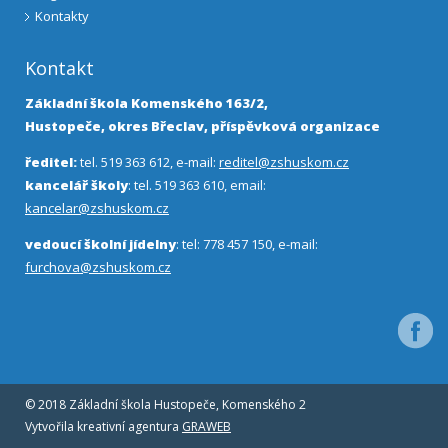
Kontakty
Kontakt
Základní škola Komenského 163/2,
Hustopeče, okres Břeclav, příspěvková organizace
ředitel:
tel. 519 363 612, e-mail:
reditel@zshuskom.cz
kancelář školy
: tel. 519 363 610, email:
kancelar@zshuskom.cz
vedoucí školní jídelny
: tel: 778 457 150, e-mail:
furchova@zshuskom.cz
Facebo
© 2018 Základní škola Hustopeče, Komenského 2
Vytvořila kreativní agentura
GRAWEB