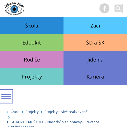
Hledan
Vyhl
text
Škola
Žáci
Edookit
ŠD a ŠK
Rodiče
Jídelna
Projekty
Kariéra
Úvod
Projekty
Projekty právě realizované
DIGITALIZUJEME ŠKOLU - Národní plán obnovy - Prevence