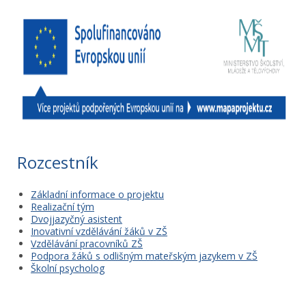
Rozcestník
Základní informace o projektu
Realizační tým
Dvojjazyčný asistent
Inovativní vzdělávání žáků v ZŠ
Vzdělávání pracovníků ZŠ
Podpora žáků s odlišným mateřským jazykem v ZŠ
Školní psycholog