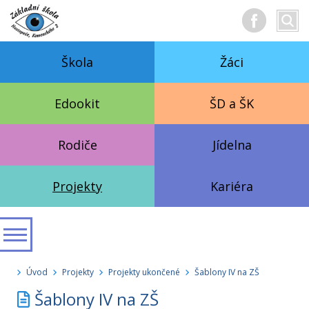
Hledan
Vyhl
text
Škola
Žáci
Edookit
ŠD a ŠK
Rodiče
Jídelna
Projekty
Kariéra
Úvod
Projekty
Projekty ukončené
Šablony IV na ZŠ
Šablony IV na ZŠ