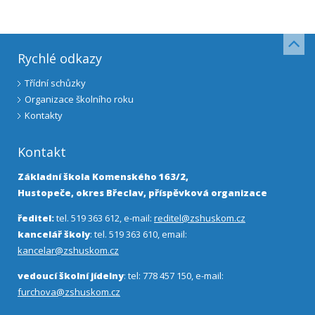
Rychlé odkazy
Třídní schůzky
Organizace školního roku
Kontakty
Kontakt
Základní škola Komenského 163/2,
Hustopeče, okres Břeclav, příspěvková organizace
ředitel:
tel. 519 363 612, e-mail:
reditel@zshuskom.cz
kancelář školy
: tel. 519 363 610, email:
kancelar@zshuskom.cz
vedoucí školní jídelny
: tel: 778 457 150, e-mail:
furchova@zshuskom.cz