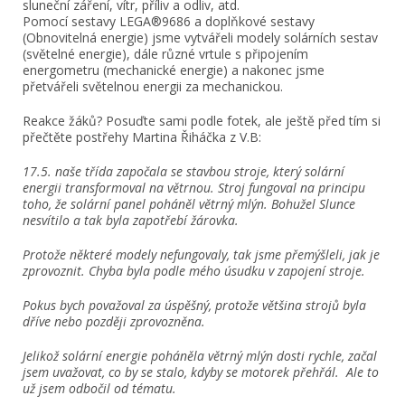
sluneční záření, vítr, příliv a odliv, atd.
Pomocí sestavy LEGA®9686 a doplňkové sestavy
(Obnovitelná energie) jsme vytvářeli modely solárních sestav
(světelné energie), dále různé vrtule s připojením
energometru (mechanické energie) a nakonec jsme
přetvářeli světelnou energii za mechanickou.
Reakce žáků? Posuďte sami podle fotek, ale ještě před tím si
přečtěte postřehy Martina Řiháčka z V.B:
17.5. naše třída započala se stavbou stroje, který solární
energii transformoval na větrnou. Stroj fungoval na principu
toho, že solární panel poháněl větrný mlýn. Bohužel Slunce
nesvítilo a tak byla zapotřebí žárovka.
Protože některé modely nefungovaly, tak jsme přemýšleli, jak je
zprovoznit. Chyba byla podle mého úsudku v zapojení stroje.
Pokus bych považoval za úspěšný, protože většina strojů byla
dříve nebo později zprovozněna.
Jelikož solární energie poháněla větrný mlýn dosti rychle, začal
jsem uvažovat, co by se stalo, kdyby se motorek přehřál. Ale to
už jsem odbočil od tématu.