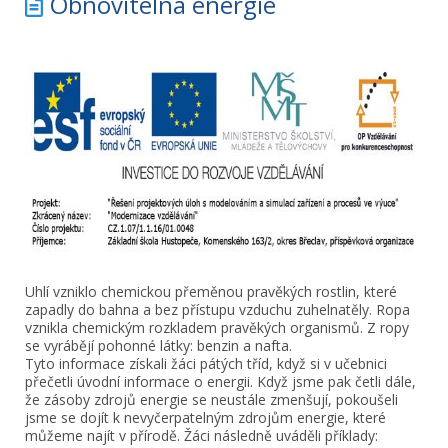
Obnovitelná energie
Uhlí vzniklo chemickou přeměnou pravěkých rostlin, které
zapadly do bahna a bez přístupu vzduchu zuhelnatěly. Ropa
vznikla chemickým rozkladem pravěkých organismů. Z ropy
se vyrábějí pohonné látky: benzin a nafta.
Tyto informace získali žáci pátých tříd, když si v učebnici
přečetli úvodní informace o energii. Když jsme pak četli dále,
že zásoby zdrojů energie se neustále zmenšují, pokoušeli
jsme se dojít k nevyčerpatelným zdrojům energie, které
můžeme najít v přírodě. Žáci následně uváděli příklady: