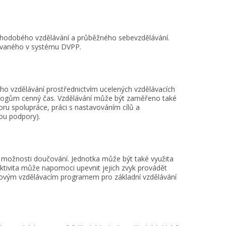
ouhodobého vzdělávání a průběžného sebevzdělávání.
tovaného v systému DVPP.
ího vzdělávání prostřednictvím ucelených vzdělávacích
agogům cenný čas. Vzdělávání může být zaměřeno také
ru spolupráce, práci s nastavováním cílů a
ou podpory).
 možnosti doučování. Jednotka může být také využita
ktivita může napomoci upevnit jejich zvyk provádět
covým vzdělávacím programem pro základní vzdělávání