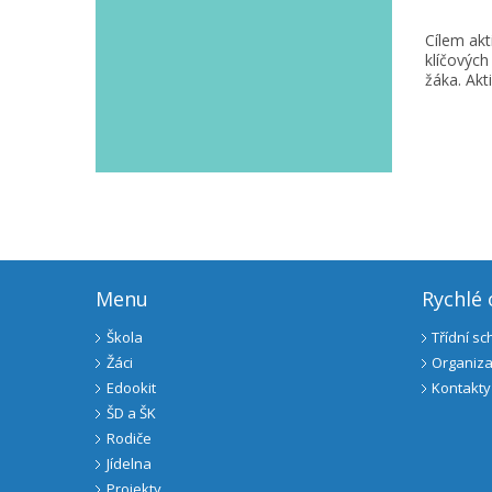
Cílem akt
klíčových
žáka. Akt
Menu
Rychlé
Škola
Třídní s
Žáci
Organiza
Edookit
Kontakty
ŠD a ŠK
Rodiče
Jídelna
Projekty