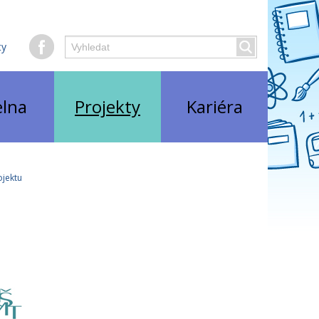
Hledaný
ty
Vyhledat
text
elna
Projekty
Kariéra
ojektu