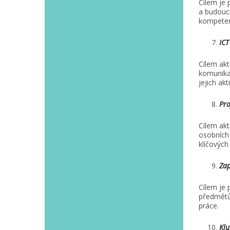
Cílem je 
a budoucí
kompetenc
ICT
Cílem akt
komunikač
jejich ak
Pro
Cílem akt
osobních 
klíčových
Zap
Cílem je 
předmětů.
práce.
Klu