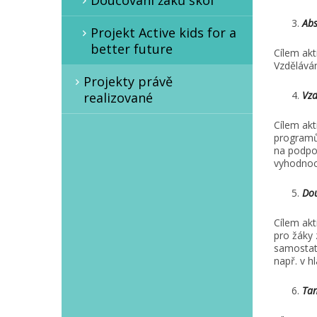
Doučování žáků škol
Abs
Projekt Active kids for a
better future
Cílem akt
Vzdělává
Projekty právě
Vzd
realizované
Cílem akt
programů
na podpor
vyhodnoc
Dou
Cílem akt
pro žáky 
samostat
např. v h
Ta