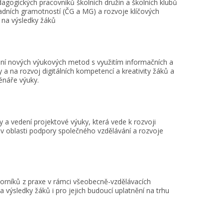
dagogických pracovníků školních družin a školních klubů
adních gramotností (ČG a MG) a rozvoje klíčových
v na výsledky žáků
vání nových výukových metod s využitím informačních a
ky a na rozvoj digitálních kompetencí a kreativity žáků a
cénáře výuky.
y a vedení projektové výuky, která vede k rozvoji
 v oblasti podpory společného vzdělávání a rozvoje
borníků z praxe v rámci všeobecně-vzdělávacích
na výsledky žáků i pro jejich budoucí uplatnění na trhu