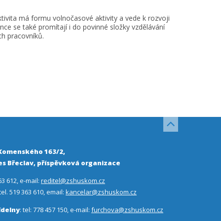
Aktivita má formu volnočasové aktivity a vede k rozvoji
ce se také promítají i do povinné složky vzdělávání
ch pracovníků.
 Komenského 163/2,
s Břeclav, příspěvková organizace
63 612, e-mail:
reditel@zshuskom.cz
 tel. 519 363 610, email:
kancelar@zshuskom.cz
ídelny
: tel: 778 457 150, e-mail:
furchova@zshuskom.cz