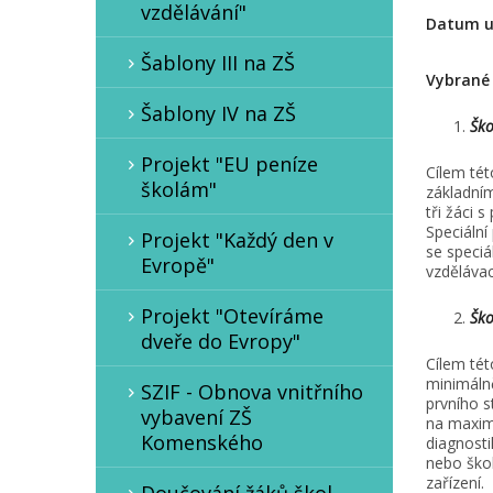
vzdělávání"
Datum u
Šablony III na ZŠ
Vybrané 
Šablony IV na ZŠ
Ško
Projekt "EU peníze
Cílem tét
školám"
základním
tři žáci 
Speciální
Projekt "Každý den v
se speciá
Evropě"
vzděláva
Projekt "Otevíráme
Ško
dveře do Evropy"
Cílem tét
minimálně
SZIF - Obnova vnitřního
prvního s
vybavení ZŠ
na maximá
Komenského
diagnosti
nebo škol
zařízení.