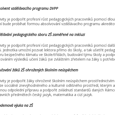
olvent vzdělávacího programu DVPP
ivity je podpořit profesní růst pedagogických pracovníků pomocí dl
ní bude probíhat formou absolvování vzdělávacího programu akredi
ělávání pedagogického sboru ZŠ zaměřené na inkluzi
ivity je podpořit profesní růst pedagogických pracovníků pomocí dalš
. Jednotka umožní pozvat lektora přímo do školy, a tak ušetřit ped
u bezpečného klimatu ve škole/třídách, budování týmu školy a podpo
ováním výsledků učení žáků (se zvláštním zřetelem na žáky s potřeb
čování žáků ZŠ ohrožených školním neúspěchem
ivity je podpořit žáky ohrožené školním neúspěchem prostřednictvím
ze sociálně znevýhodněného a kulturně odlišného prostředí, kterým a
nou odpolední přípravu a podpořit zvládnutí standardů daných Rám
lavních předmětech český jazyk, matematika a cizí jazyk.
ndemová výuka na ZŠ