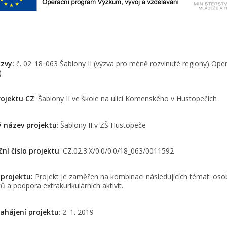
zvy:
č. 02_18_063 Šablony II (výzva pro méně rozvinuté regiony) Ope
)
ojektu CZ
: Šablony II ve škole na ulici Komenského v Hustopečích
 název projektu
: Šablony II v ZŠ Hustopeče
ční číslo projektu
: CZ.02.3.X/0.0/0.0/18_063/0011592
 projektu:
Projekt je zaměřen na kombinaci následujících témat: os
ků a podpora extrakurikulárních aktivit.
ahájení projektu
: 2. 1. 2019