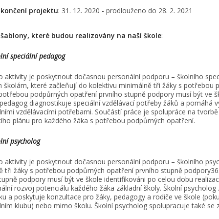
končení projektu
: 31. 12. 2020 - prodlouženo do 28. 2. 2021
šablony, které budou realizovány na naší škole
:
lní speciální pedagog
o aktivity je poskytnout dočasnou personální podporu – školního spec
 školám, které začleňují do kolektivu minimálně tři žáky s potřebou
s potřebou podpůrných opatření prvního stupně podpory musí být ve ško
 pedagog diagnostikuje speciální vzdělávací potřeby žáků a pomáhá v
lními vzdělávacími potřebami. Součástí práce je spolupráce na tvorb
cího plánu pro každého žáka s potřebou podpůrných opatření.
lní psycholog
o aktivity je poskytnout dočasnou personální podporu – školního psyc
 tři žáky s potřebou podpůrných opatření prvního stupně podpory36.
tupně podpory musí být ve škole identifikováni po celou dobu realizac
lní rozvoj potenciálu každého žáka základní školy. Školní psycholog 
ku a poskytuje konzultace pro žáky, pedagogy a rodiče ve škole (poku
ním klubu) nebo mimo školu. Školní psycholog spolupracuje také se 