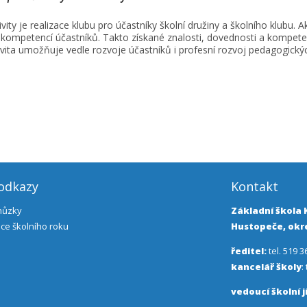
ivity je realizace klubu pro účastníky školní družiny a školního klubu. 
 kompetencí účastníků. Takto získané znalosti, dovednosti a kompeten
ivita umožňuje vedle rozvoje účastníků i profesní rozvoj pedagogický
 odkazy
Kontakt
chůzky
Základní škola
ce školního roku
Hustopeče, okre
ředitel:
tel. 519 3
kancelář školy
:
vedoucí školní j