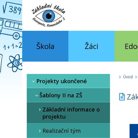
Škola
Žáci
Edo
Úvod
Projekty ukončené
Šablony II na ZŠ
Zák
Základní informace o
projektu
Realizační tým