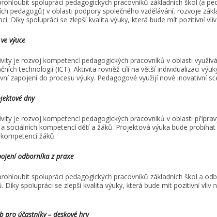
prohloubit spolupráci pedagogických pracovníků základních škol (a pe
ch pedagogů) v oblasti podpory společného vzdělávání, rozvoje zákl
í. Díky spolupráci se zlepší kvalita výuky, která bude mít pozitivní vli
 ve výuce
ivity je rozvoj kompetencí pedagogických pracovníků v oblasti využí
ních technologií (ICT). Aktivita rovněž cílí na větší individualizaci výu
tivní zapojení do procesu výuky. Pedagogové využijí nové inovativní s
jektové dny
ivity je rozvoj kompetencí pedagogických pracovníků v oblasti příprav
a sociálních kompetencí dětí a žáků. Projektová výuka bude probíhat
 kompetencí žáků.
ojení odborníka z praxe
prohloubit spolupráci pedagogických pracovníků základních škol a od
 Díky spolupráci se zlepší kvalita výuky, která bude mít pozitivní vliv 
b pro účastníky – deskové hry