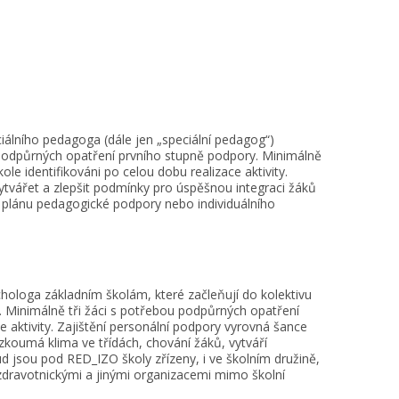
iálního pedagoga (dále jen „speciální pedagog“)
 podpůrných opatření prvního stupně podpory. Minimálně
le identifikováni po celou dobu realizace aktivity.
ytvářet a zlepšit podmínky pro úspěšnou integraci žáků
ě plánu pedagogické podpory nebo individuálního
hologa základním školám, které začleňují do kolektivu
 Minimálně tři žáci s potřebou podpůrných opatření
e aktivity. Zajištění personální podpory vyrovná šance
zkoumá klima ve třídách, chování žáků, vytváří
d jsou pod RED_IZO školy zřízeny, i ve školním družině,
zdravotnickými a jinými organizacemi mimo školní