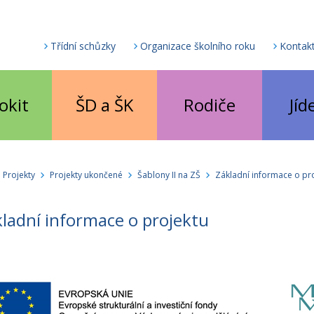
Třídní schůzky
Organizace školního roku
Kontak
okit
ŠD a ŠK
Rodiče
Jíd
Projekty
Projekty ukončené
Šablony II na ZŠ
Základní informace o pr
ladní informace o projektu