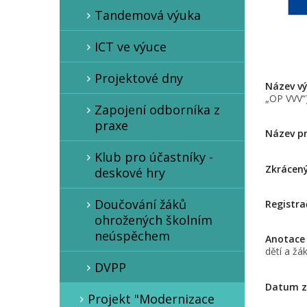
Tandemová výuka
ICT ve výuce
Projektové dny
Název vý
„OP VVV“
Zapojení odborníka z
praxe
Název pr
Klub pro účastníky -
Zkrácený
deskové hry
Doučování žáků
Registra
ohrožených školním
neúspěchem
Anotace
dětí a žá
DVPP
Datum z
Projekt "Modernizace