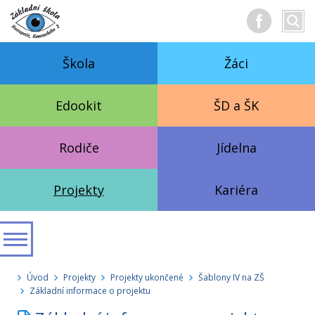
Hledan
Vyhl
text
Škola
Žáci
Edookit
ŠD a ŠK
Rodiče
Jídelna
Projekty
Kariéra
Úvod
Projekty
Projekty ukončené
Šablony IV na ZŠ
Základní informace o projektu