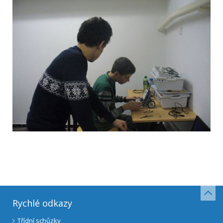
Rychlé odkazy
Třídní schůzky