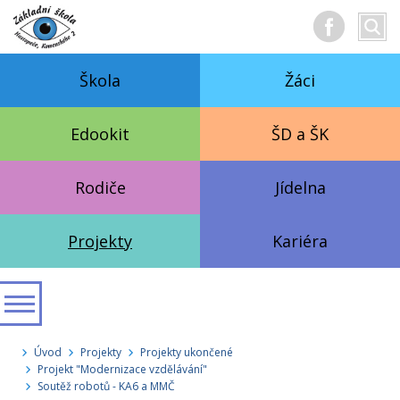
Hledan
Vyhl
text
Škola
Žáci
Edookit
ŠD a ŠK
Rodiče
Jídelna
Projekty
Kariéra
Úvod
Projekty
Projekty ukončené
Projekt "Modernizace vzdělávání"
Soutěž robotů - KA6 a MMČ