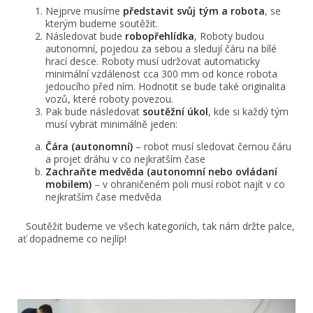
Nejprve musíme
představit svůj tým a robota
, se
kterým budeme soutěžit.
Následovat bude
robopřehlídka
, Roboty budou
autonomní, pojedou za sebou a sledují čáru na bílé
hrací desce. Roboty musí udržovat automaticky
minimální vzdálenost cca 300 mm od konce robota
jedoucího před ním. Hodnotit se bude také originalita
vozů, které roboty povezou.
Pak bude následovat
soutěžní úkol
, kde si každý tým
musí vybrat minimálně jeden:
Čára (autonomní)
– robot musí sledovat černou čáru
a projet dráhu v co nejkratším čase
Zachraňte medvěda (autonomní nebo ovládaní
mobilem)
– v ohraničeném poli musí robot najít v co
nejkratším čase medvěda
Soutěžit budeme ve všech kategoriích, tak nám držte palce,
ať dopadneme co nejlíp!