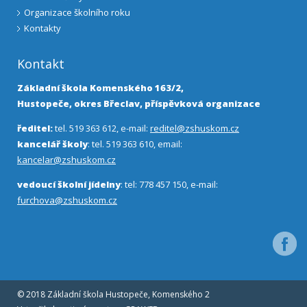
Organizace školního roku
Kontakty
Kontakt
Základní škola Komenského 163/2,
Hustopeče, okres Břeclav, příspěvková organizace
ředitel:
tel. 519 363 612, e-mail:
reditel@zshuskom.cz
kancelář školy
: tel. 519 363 610, email:
kancelar@zshuskom.cz
vedoucí školní jídelny
: tel: 778 457 150, e-mail:
furchova@zshuskom.cz
Facebo
© 2018 Základní škola Hustopeče, Komenského 2