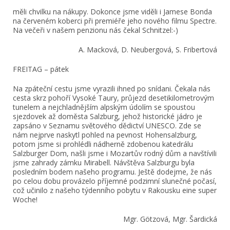
měli chvilku na nákupy. Dokonce jsme viděli i Jamese Bonda
na červeném koberci při premiéře jeho nového filmu Spectre.
Na večeři v našem penzionu nás čekal Schnitzel:-)
A. Macková, D. Neubergová, S. Fribertová
FREITAG – pátek
Na zpáteční cestu jsme vyrazili ihned po snídani. Čekala nás
cesta skrz pohoří Vysoké Taury, průjezd desetikilometrovým
tunelem a nejchladnějším alpským údolím se spoustou
sjezdovek až doměsta Salzburg, jehož historické jádro je
zapsáno v Seznamu světového dědictví UNESCO. Zde se
nám nejprve naskytl pohled na pevnost Hohensalzburg,
potom jsme si prohlédli nádherně zdobenou katedrálu
Salzburger Dom, našli jsme i Mozartův rodný dům a navštívili
jsme zahrady zámku Mirabell. Návštěva Salzburgu byla
posledním bodem našeho programu. Ještě dodejme, že nás
po celou dobu provázelo příjemné podzimní slunečné počasí,
což učinilo z našeho týdenního pobytu v Rakousku eine super
Woche!
Mgr. Götzová, Mgr. Šardická