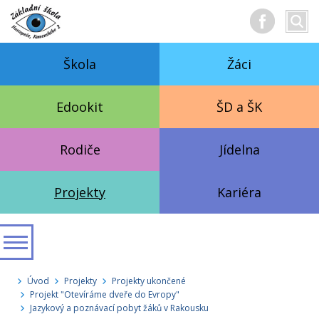
Hledan
Vyhl
text
Škola
Žáci
Edookit
ŠD a ŠK
Rodiče
Jídelna
Projekty
Kariéra
Úvod
Projekty
Projekty ukončené
Projekt "Otevíráme dveře do Evropy"
Jazykový a poznávací pobyt žáků v Rakousku