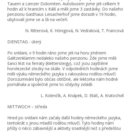
Tauern a Lienzer Dolomiten. Autobusem jsme jeli celkem 9
hodin až k hranicím s Itálií a měli jsme 3 zastávky. Do našeho
penzionu Gasthaus Leisacherhof jsme dorazili v 19 hodin,
ubytovali jsme se a šli na večeři.
N. Ritterová, K. Hönigová, N. Vedralová, T. Francová
DIENSTAG - úterý
Po snídani, v 9 hodin ráno jsme jeli na horu jménem
Galitzenklamm nedaleko našeho penzionu. Zde jsme měli
šanci lézt na ferraty (klettersteigy), což jsou zajištěné
horolezecké stezky na skále. V odpoledních hodinách jsme
měli výuku německého jazyka s rakouskou rodilou mluvčí.
Dorozumívání bylo občas obtížné, ale lektorka nám hodně
pomáhala a společně jsme to vždycky zvládli.
L. Kolenčík, A. Knápek, D. Eliáš, A. Kratochvíl
MITTWOCH – středa
Hned po snídani nám začaly další hodiny německého jazyka,
tentokrát s jinou mladší rodilou mluvčí. Tyto hodiny nám
přišly o něco zábavnější a aktivity snadnější než s předešlou