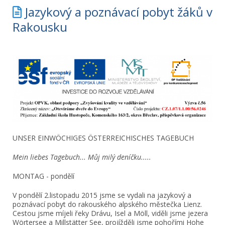
Jazykový a poznávací pobyt žáků v
Rakousku
UNSER EINWÖCHIGES ÖSTERREICHISCHES TAGEBUCH
Mein liebes Tagebuch... Můj milý deníčku.....
MONTAG - pondělí
V pondělí 2.listopadu 2015 jsme se vydali na jazykový a
poznávací pobyt do rakouského alpského městečka Lienz.
Cestou jsme míjeli řeky Drávu, Isel a Möll, viděli jsme jezera
Wörtersee a Millstätter See, projížděli jsme pohořími Hohe