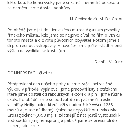
lektorkou. Ke konci výuky jsme si zahráli německé pexeso a
za odměnu jsme dostali bonbóny.
N. Cedivodová, M. De Groot
Po obědě jsme jeli do Lienzského muzea Aguntum (=zbytky
římského města
)
, kde jsme se nejprve dívali na film o vzniku
tohoto města a o životě původních obyvatel. Potom jsme si
šli prohlédnout vykopávky. A navečer jsme ještě zvládli menší
výšlap na vyhlídku ke kostelům.
J. Stehlík, V. Kuric
DONNERSTAG - čtvrtek
Předposlední den našeho pobytu jsme začali netradičně
výukou v přírodě. Vyplňovali jsme pracovní listy s otázkami,
které jsme dostali od rakouských lektorek, a plnili jsme různé
úkoly. Po obědě jsme se podívali do nejkrásnější alpské
vesničky Heiligenblut, která leží v nadmořské výšce 1288
metrů a je zde nádherný výhled na nejvyšší horu Rakouska
Grossglockner (3798 m). Ti zdatnější z nás ještě vystoupali k
vodopádům Jungfernsprung a pak už jsme se přesunuli do
Lienzu, kde jsme