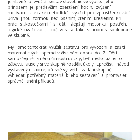
je hlavně o využití sestav stavebnic ve výuce. Jeho
přínosem je především zpestření hodin, zvýšení
motivace, ale také metodické využití pro zprostředkování
učiva jinou formou než psaním, čtením, kreslením. Při
práci s „kostečkami ‘‘ si děti zlepšují motoriku, postřeh,
logické uvažování, trpělivost a také schopnost spolupráce
ve skupině.
My jsme tentokrát využili sestavu pro vyvození a zažití
matematických operací v číselném oboru do 7. Děti
samozřejmě změnu činnosti uvítaly, byť nešlo už jen o
zábavu. Musely si ve skupině rozdělit úkoly: „přečíst‘‘ návod
vystavený u tabule, přesně vysvětlit zadání skupině,
vyhledat potřebný materiál k jeho sestavení a promyslet
správné znění příkladů.