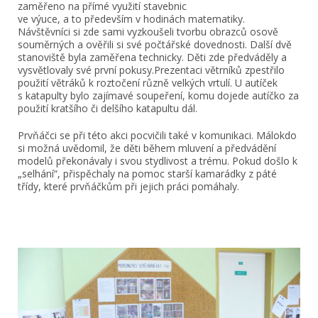
zaměřeno na přímé využití stavebnic
ve výuce, a to především v hodinách matematiky.
Návštěvníci si zde sami vyzkoušeli tvorbu obrazců osově
souměrných a ověřili si své počtářské dovednosti. Další dvě
stanoviště byla zaměřena technicky. Děti zde předváděly a
vysvětlovaly své první pokusy.Prezentaci větrníků zpestřilo
použití větráků k roztočení různě velkých vrtulí. U autíček
s katapulty bylo zajímavé soupeření, komu dojede autíčko za
použití kratšího či delšího katapultu dál.
Prvňáčci se při této akci pocvičili také v komunikaci. Málokdo
si možná uvědomil, že děti během mluvení a předvádění
modelů překonávaly i svou stydlivost a trému. Pokud došlo k
„selhání“, přispěchaly na pomoc starší kamarádky z páté
třídy, které prvňáčkům při jejich práci pomáhaly.