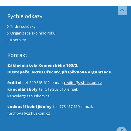
Rychlé odkazy
Třídní schůzky
Organizace školního roku
Kontakty
Kontakt
Základní škola Komenského 163/2,
Hustopeče, okres Břeclav, příspěvková organizace
ředitel:
tel. 519 363 612, e-mail:
reditel@zshuskom.cz
kancelář školy
: tel. 519 363 610, email:
kancelar@zshuskom.cz
vedoucí školní jídelny
: tel: 778 457 150, e-mail:
furchova@zshuskom.cz
Facebo